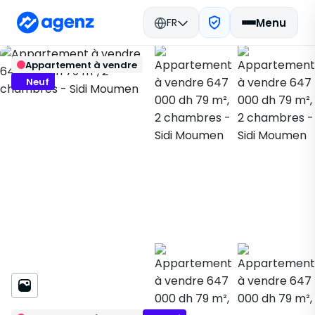
FR
Menu
Immobilier Maroc
Acheter
Retour
Enregistrer
Appartement à vendre
Casablanca
Appartement
Sidi Moumen
73856
Neuf