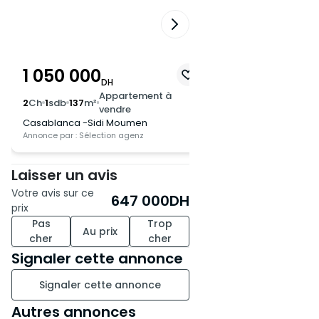
1 050 000
560 000
DH
DH
Appartement à
Appa
2
Ch
1
sdb
137
m²
2
Ch
1
sdb
65
m²
vendre
vend
Casablanca -Sidi Moumen
Casablanca -Sidi 
Annonce par : Sélection agenz
Annonce par : Menzil Im
Laisser un avis
Votre avis sur ce
647 000
DH
prix
Pas
Trop
Au prix
cher
cher
Signaler cette annonce
Signaler cette annonce
Autres annonces