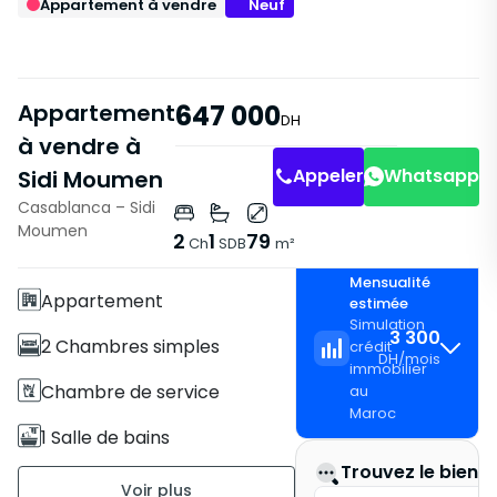
Appartement à vendre
Neuf
Appartement
647 000
DH
à vendre à
Appeler
Whatsapp
Sidi Moumen
Casablanca – Sidi
Caractéristiques
Moumen
2
1
79
Ch
SDB
m²
Avec Ascenseur
Mensualité
Appartement
estimée
Simulation
3 300
2 Chambres simples
crédit
DH
/
mois
immobilier
Chambre de service
au
Maroc
1 Salle de bains
Trouvez le bien i
79 m2