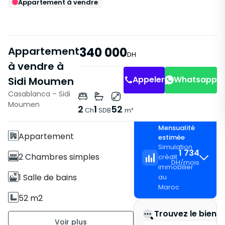
Appartement à vendre
Appartement
340 000
DH
à vendre à
Appeler
Whatsapp
Sidi Moumen
Casablanca – Sidi
Caractéristiques
Moumen
2
1
52
Ch
SDB
m²
Sans Ascenseur
Mensualité
Appartement
estimée
Simulation
1 734
2 Chambres simples
crédit
DH
/
mois
immobilier
1 Salle de bains
au
Maroc
52 m2
Trouvez le bien i
Non meublé