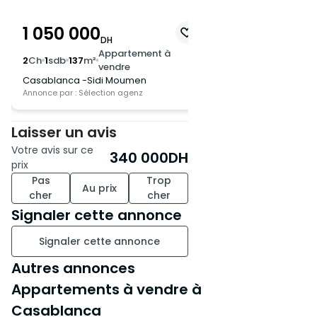
1 050 000
560 000
DH
DH
Appartement à
Appa
2
Ch
1
sdb
137
m²
2
Ch
1
sdb
65
m²
vendre
vend
Casablanca -Sidi Moumen
Casablanca -Sidi 
Annonce par : Sélection agenz
Annonce par : Menzil Im
Laisser un avis
Votre avis sur ce
340 000
DH
prix
Pas
Trop
Au prix
cher
cher
Signaler cette annonce
Signaler cette annonce
Autres annonces
Appartements à vendre à
Casablanca