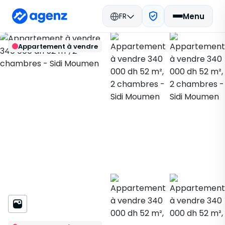
FR
Menu
Immobilier Maroc
Acheter
Retour
Enregistrer
Appartement à vendre
Casablanca
Appartement
Sidi Moumen