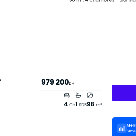
f
979 200
DH
4
1
98
Ch
SDB
m²
Mens
Simu