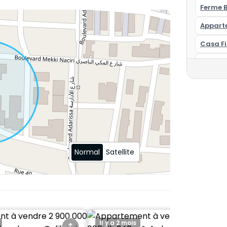
urisé
Ferme 
Appart
Casa Fi
 proximité
Appart
u pour un excellent rendement locatif, ce
eine demande
Normal
Satellite
Il y a 2 mois