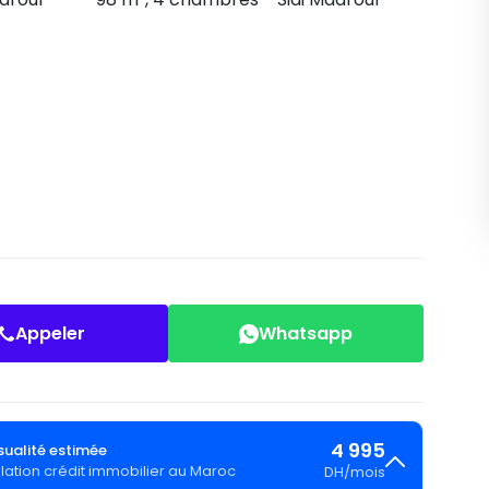
Appeler
Whatsapp
4 995
ualité estimée
lation crédit immobilier au Maroc
DH
/
mois