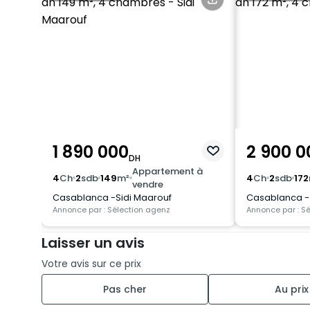
1 890 000
2 900 0
DH
Appartement à
4
Ch
2
sdb
149
m²
4
Ch
2
sdb
172
vendre
Casablanca -Sidi Maarouf
Casablanca -C
Annonce par : Sélection agenz
Annonce par : S
Laisser un avis
Votre avis sur ce prix
Pas cher
Au prix