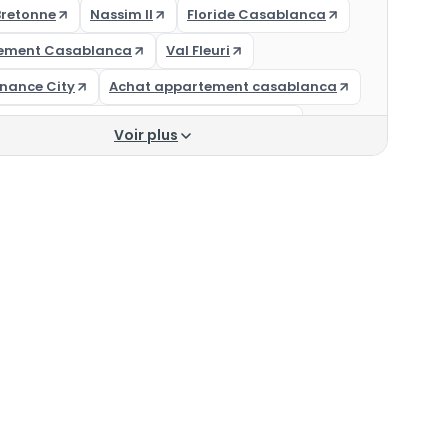
Bretonne
Nassim II
Floride Casablanca
ement Casablanca
Val Fleuri
nance City
Achat appartement casablanca
ement à vendre Casablanca 300 000 DH
Voir plus