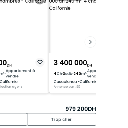
00
3 400 000
DH
DH
Appartement à
Appartement à
m²
4
Ch
3
sdb
240
m²
vendre
vendre
alifornie
Casablanca -Californie
élection agenz
Annonce par : SE
979 200
DH
Trop cher