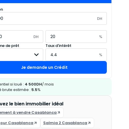
en
DH
DH
%
e de prêt
Taux d'intérêt
%
Je demande un Crédit
ntiel si loué :
4 500
DH
/ mois
té brute estimée :
5.5
%
vez le bien immobilier idéal
ement à vendre Casablanca
jour Casablanca
Salmia 2 Casablanca