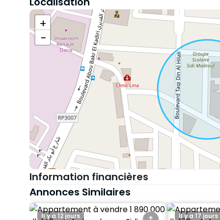
Localisation
Excellent voisinage, environnement calme et séc
+
Localisation idéale :
−
À côté de la mosquée Kzabri
Commerces, banques, écoles et supermarchés à
À seulement 5 minutes de Casa Nearshore
Proche des facultés et axes principaux
Investissement sûr : que ce soit pour y habiter o
bien est une valeur sûre dans un quartier en pl
Prix attractif – 890 000 DHS
Information financières
Annonces Similaires
Il y a 12 jours
Il y a 17 jours