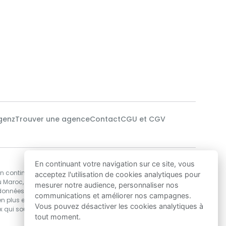
genz
Trouver une agence
Contact
CGU et CGV
Notre technologie
En continuant votre navigation sur ce site, vous
en continu des
Nos data-scientists utilisent des algorithmes
acceptez l'utilisation de cookies analytiques pour
u Maroc,
de Machine Learning pour développer les
mesurer notre audience, personnaliser nos
 données
solutions d’estimations de prix immobilier les
communications et améliorer nos campagnes.
n plus encore,
plus précises au Maroc, garantissant ainsi
Vous pouvez désactiver les cookies analytiques à
ux qui souhaitent
une excellente base de décision pour acheter
tout moment.
ou vendre.