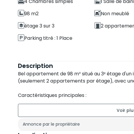
4 Chambres simples
1 Salle de bain
98 m2
Non meublé
étage 3 sur 3
2 appartement
Parking titré : 1 Place
Description
Bel appartement de 98 m² situé au 3ᵉ étage d'un
(seulement 2 appartements par étage), avec une 
Caractéristiques principales :
Grand salon + séjour lumineux
3 chambres dont une avec un grand balcon (poss
Cuisine fonctionnelle
Salle de bain avec douche
Annonce par le propriétaire
Appartement très ensoleillé et inhabité depuis plu