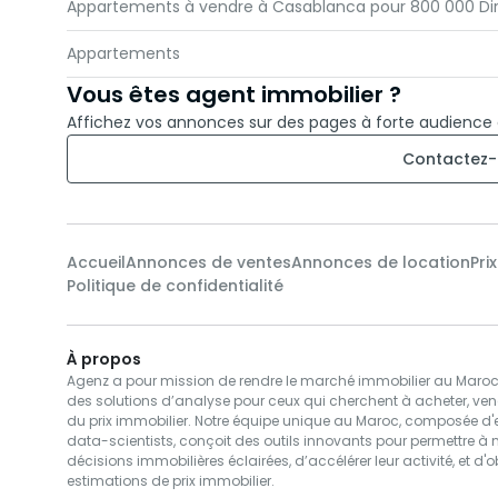
Appartements à vendre à Casablanca pour 800 000 D
Appartements
Vous êtes agent immobilier ?
Affichez vos annonces sur des pages à forte audience
Contactez-
Accueil
Annonces de ventes
Annonces de location
Pri
Politique de confidentialité
À propos
Agenz a pour mission de rendre le marché immobilier au Maroc pl
des solutions d’analyse pour ceux qui cherchent à acheter, ven
du prix immobilier. Notre équipe unique au Maroc, composée d'e
data-scientists, conçoit des outils innovants pour permettre à 
décisions immobilières éclairées, d’accélérer leur activité, et d'o
estimations de prix immobilier.