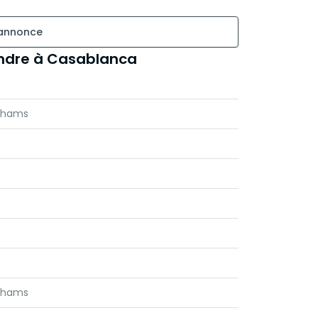
 annonce
ndre à Casablanca
irhams
irhams