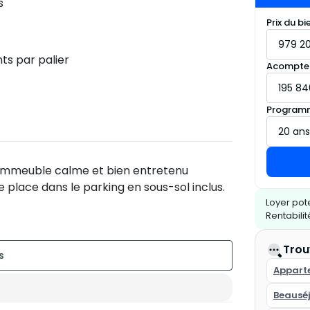
s
Prix du bi
s par palier
Acompte
Programm
 immeuble calme et bien entretenu
place dans le parking en sous-sol inclus.
Loyer pote
Rentabili
Trou
ibilité de créer une 4ᵉ chambre)
Appart
Beausé
s de 3 ans :