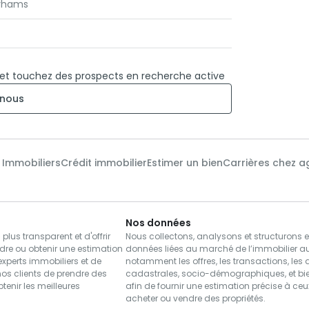
irhams
 et touchez des prospects en recherche active
nous
x Immobiliers
Crédit immobilier
Estimer un bien
Carrières chez a
Nos données
us transparent et d'offrir
Nous collectons, analysons et structurons 
dre ou obtenir une estimation
données liées au marché de l’immobilier a
xperts immobiliers et de
notamment les offres, les transactions, les
nos clients de prendre des
cadastrales, socio-démographiques, et bie
btenir les meilleures
afin de fournir une estimation précise à ce
acheter ou vendre des propriétés.