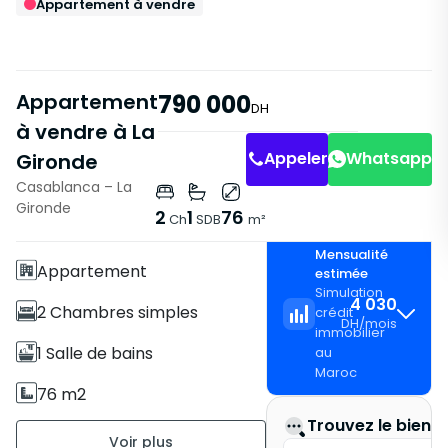
Appartement à vendre
Appartement
790 000
DH
à vendre à La
Appeler
Whatsapp
Gironde
Casablanca – La
Caractéristiques
Gironde
2
1
76
Ch
SDB
m²
Avec Ascenseur
Mensualité
Appartement
estimée
Simulation
4 030
2 Chambres simples
crédit
DH
/
mois
immobilier
1 Salle de bains
au
Maroc
76 m2
Trouvez le bien i
Non meublé