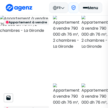
FR
Menu
Immobilier Maroc
Acheter
Retour
Enregistrer
Appartement à vendre
Casablanca
Appartement
La Gironde
818082