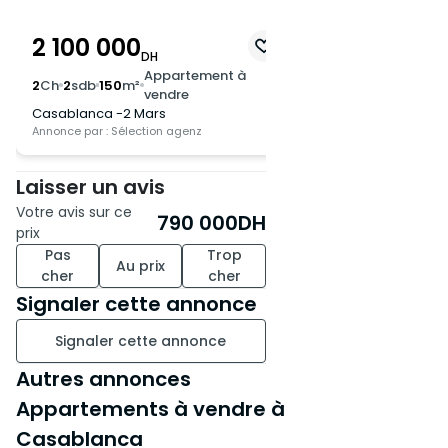
2 100 000
1 100 000
DH
DH
Appartement à
Appa
2
Ch
2
sdb
150
m²
2
Ch
1
sdb
75
m²
vendre
vend
Casablanca -2 Mars
Casablanca -La Gir
Annonce par : Sélection agenz
Annonce par : Sélection
Laisser un avis
Votre avis sur ce
790 000
DH
prix
Pas
Trop
Au prix
cher
cher
Signaler cette annonce
Signaler cette annonce
Autres annonces
Appartements à vendre à
Casablanca