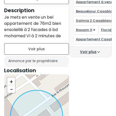
Appartement à vendr
étage 7 sur 7
Description
Beauséjour Casablan
Je mets en vente un bel
3 appartements par palier
Salmia 2 Casablanca
appartement de 76m2 bien
Ancienneté de la
ensoleillé à 2 facades à bd
Nassim II
Floride
construction : Entre 6 et 10
mohamed VI à 2 minutes de
Appartement Casabl
ans
Marjane derb sultane et
garage Allal.
Casa Finance City
État du bien : Correct
Voir plus
Près de tous moyens de
Achat appartement c
transports.
Annonce par le propriétaire
Parking non titré : 1 Place
L'appartement se compose de.
Appartement à vendr
Localisation
Balcon de 2 m2
2 chambres
+
1 salon
−
1 séjour
1 cuisine
1 SDB
2 petits balcons.