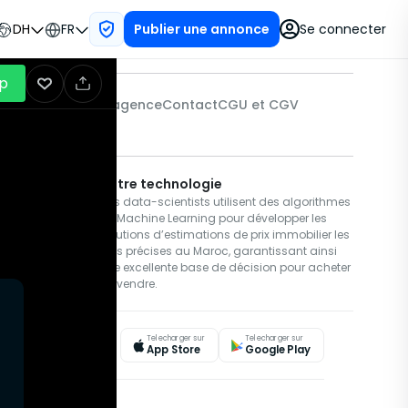
DH
FR
Se connecter
Publier une annonce
p
genz
Trouver une agence
Contact
CGU et CGV
Notre technologie
en continu des
Nos data-scientists utilisent des algorithmes
u Maroc,
de Machine Learning pour développer les
 données
solutions d’estimations de prix immobilier les
n plus encore,
plus précises au Maroc, garantissant ainsi
ux qui souhaitent
une excellente base de décision pour acheter
ou vendre.
Telecharger sur
Telecharger sur
App Store
Google Play