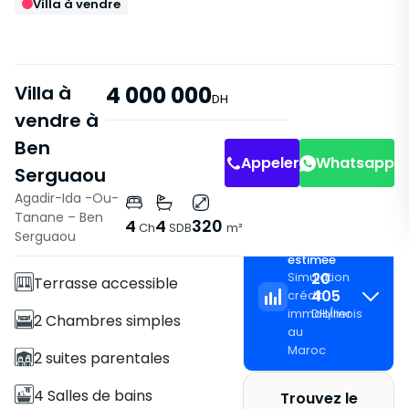
Villa à vendre
Villa à
4 000 000
DH
vendre à
Ben
Appeler
Whatsapp
Serguaou
Agadir-Ida -Ou-
Tanane – Ben
Caractéristiques
4
4
320
Ch
SDB
m²
Serguaou
Mensualité
Villa
estimée
Simulation
20
Terrasse accessible
405
crédit
immobilier
DH
/
mois
2 Chambres simples
au
Maroc
2 suites parentales
4 Salles de bains
Trouvez le