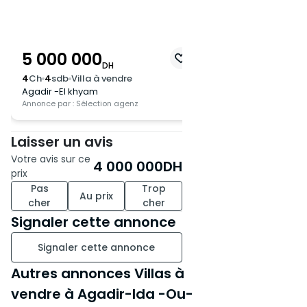
ouvert sur la véranda et le
jardin
Un patio avec salle à manger,
5 000 000
baigné de lumière naturelle
DH
4
Ch
4
sdb
Villa à vendre
Agadir -El khyam
Une cuisine moderne
Annonce par : Sélection agenz
entièrement équipée
Laisser un avis
1 suite parentale avec salle de
Votre avis sur ce
4 000 000
DH
bain privée et rangements
prix
Pas
Trop
Au prix
1 WC invité
cher
cher
Signaler cette annonce
🔸 1er étage :
Signaler cette annonce
1 suite parentale avec salle de
Autres annonces Villas à
bain privée, rangements et
vendre à Agadir-Ida -Ou-
terrasse privative avec vue