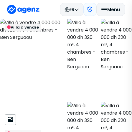
FR
Menu
Immobilier Maroc
Acheter
Retour
Enregistrer
Villa à vendre
Agadir
Villa
Ben Serguaou
906152