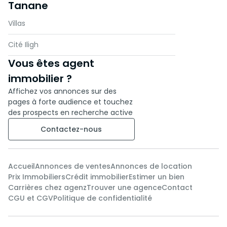
Tanane
dégagée
Villas
2 chambres lumineuses avec
espaces de rangement
Cité Iligh
Vous êtes agent
1 salle de bain avec WC
immobilier ?
1 grande terrasse offrant une
Affichez vos annonces sur des
vue imprenable sur les jardins
pages à forte audience et touchez
des prospects en recherche active
🔸 Sous-sol :
Contactez-nous
Un immense salon marocain
traditionnel, idéal pour les
Accueil
Annonces de ventes
Annonces de location
réceptions, équipé de lavabos
Prix Immobiliers
Crédit immobilier
Estimer un bien
Carrières chez agenz
Trouver une agence
Contact
CGU et CGV
Politique de confidentialité
Cette villa unique est une
véritable invitation à la sérénité
et au luxe. Ne manquez pas