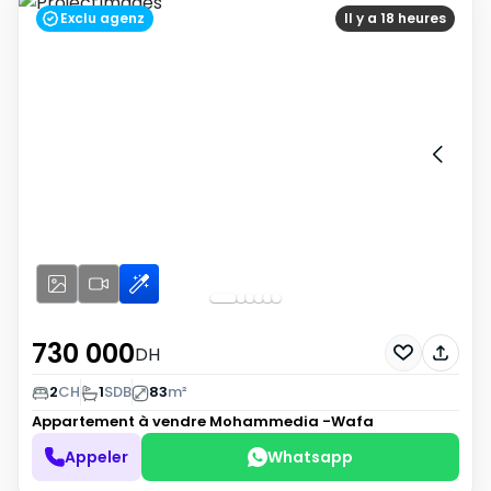
Exclu agenz
Il y a 18 heures
730 000
DH
2
CH
1
SDB
83
m²
Appartement à vendre
Mohammedia -Wafa
Appeler
Whatsapp