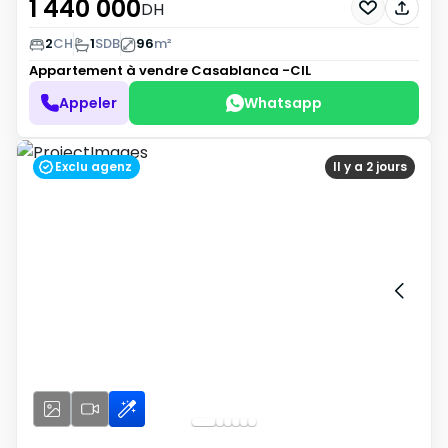
1 440 000
DH
2
CH
1
SDB
96
m²
Appartement à vendre
Casablanca -CIL
Appeler
Whatsapp
Exclu agenz
Il y a 2 jours