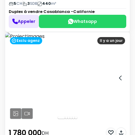
5
CH
3
SDB
440
m²
Duplex à vendre
Casablanca -Californie
Appeler
Whatsapp
Exclu agenz
Il y a un jour
1 780 000
DH