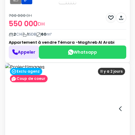
700 000
DH
550 000
DH
2
CH
1
SDB
60
m²
Appartement à vendre
Témara -Maghreb Al Arabi
Appeler
Whatsapp
Exclu agenz
Il y a 2 jours
Coup de coeur