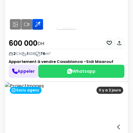
600 000
DH
2
CH
1
SDB
76
m²
Appartement à vendre
Casablanca -Sidi Maarouf
Appeler
Whatsapp
Exclu agenz
Il y a 2 jours