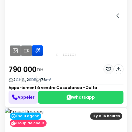
790 000
DH
2
CH
2
SDB
76
m²
Appartement à vendre
Casablanca -Oulfa
Appeler
Whatsapp
Exclu agenz
Il y a 16 heures
Coup de coeur