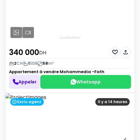
340 000
DH
2
CH
1
SDB
58
m²
Appartement à vendre
Mohammedia -Fath
Appeler
Whatsapp
Exclu agenz
Il y a 14 heures