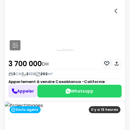
3 700 000
DH
3
CH
2
SDB
202
m²
Appartement à vendre
Casablanca -Californie
Appeler
Whatsapp
Exclu agenz
Il y a 16 heures