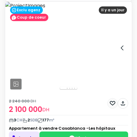
Exclu agenz
Il y a un jour
Coup de coeur
2 240 000
DH
2 100 000
DH
3
CH
2
SDB
177
m²
Appartement à vendre
Casablanca -Les hôpitaux