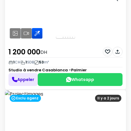
1 200 000
DH
1
CH
1
SDB
53
m²
Studio à vendre
Casablanca -Palmier
Appeler
Whatsapp
Exclu agenz
Il y a 2 jours