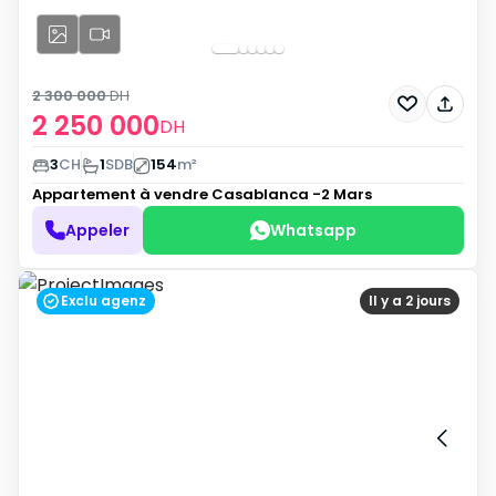
2 300 000
DH
2 250 000
DH
3
CH
1
SDB
154
m²
Appartement à vendre
Casablanca -2 Mars
Appeler
Whatsapp
Exclu agenz
Il y a 2 jours