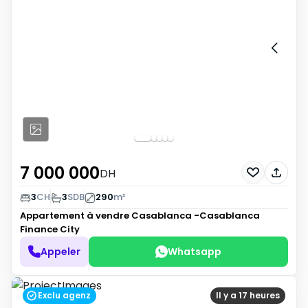
7 000 000
DH
3
CH
3
SDB
290
m²
Appartement à vendre
Casablanca -Casablanca
Finance City
Appeler
Whatsapp
Exclu agenz
Il y a 17 heures