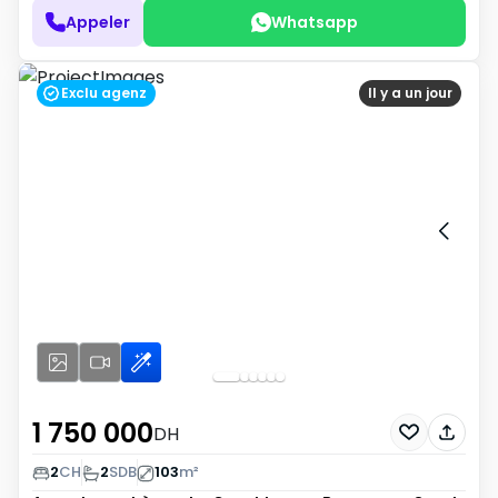
Appeler
Whatsapp
Exclu agenz
Il y a un jour
1 750 000
DH
2
CH
2
SDB
103
m²