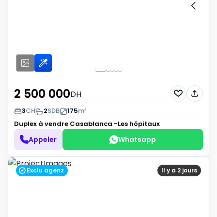
2 500 000
DH
3
CH
2
SDB
175
m²
Duplex à vendre
Casablanca -Les hôpitaux
Appeler
Whatsapp
Exclu agenz
Il y a 2 jours