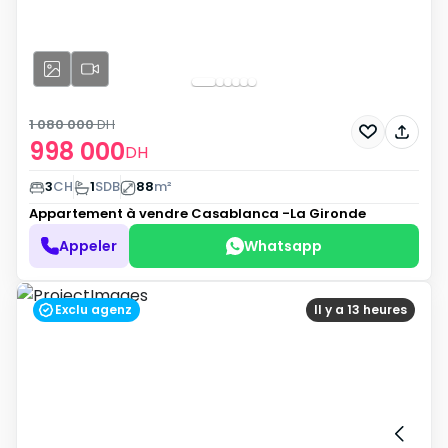
1 080 000
DH
998 000
DH
3
CH
1
SDB
88
m²
Appartement à vendre
Casablanca -La Gironde
Appeler
Whatsapp
Exclu agenz
Il y a 13 heures