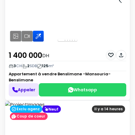
1 400 000
DH
3
CH
2
SDB
125
m²
Appartement à vendre
Benslimane -Mansouria-
Benslimane
Appeler
Whatsapp
Neuf
Exclu agenz
Il y a 14 heures
Coup de coeur