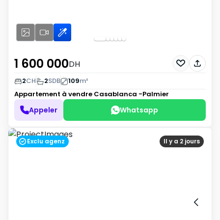
1 600 000
DH
2
CH
2
SDB
109
m²
Appartement à vendre
Casablanca -Palmier
Appeler
Whatsapp
Exclu agenz
Il y a 2 jours