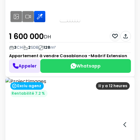
1 600 000
DH
3
CH
2
SDB
128
m²
Appartement à vendre
Casablanca -Maârif Extension
Appeler
Whatsapp
Exclu agenz
Il y a 12 heures
Rentabilité 7.2 %