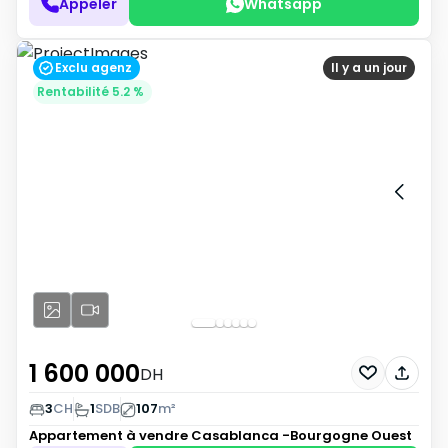
Appeler
Whatsapp
Exclu agenz
Il y a un jour
Rentabilité 5.2 %
1 600 000
DH
3
CH
1
SDB
107
m²
Appartement à vendre
Casablanca -Bourgogne Ouest