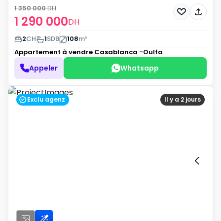
1 350 000
DH
1 290 000
DH
2
CH
1
SDB
108
m²
Appartement à vendre
Casablanca -Oulfa
Appeler
Whatsapp
Exclu agenz
Il y a 2 jours