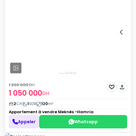
1 200 000
DH
1 050 000
DH
2
CH
1
SDB
120
m²
Appartement à vendre
Meknès -Hamria
Appeler
Whatsapp