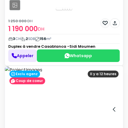
1 250 000
DH
1 190 000
DH
3
CH
2
SDB
156
m²
Duplex à vendre
Casablanca -Sidi Moumen
Appeler
Whatsapp
Exclu agenz
Il y a 12 heures
Coup de coeur