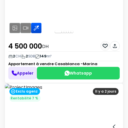
4 500 000
DH
2
CH
2
SDB
149
m²
Appartement à vendre
Casablanca -Marina
Appeler
Whatsapp
Exclu agenz
Il y a 2 jours
Rentabilité 7 %