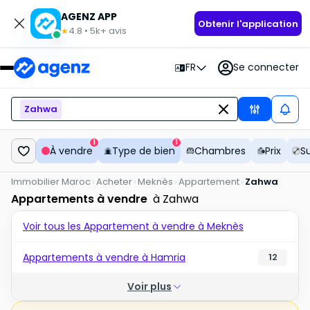
AGENZ APP
Obtenir l'application
4.8
•
5k+
avis
★
FR
Se connecter
Zahwa
1
1
À vendre
Type de bien
Chambres
Prix
S
Immobilier Maroc
Acheter
Meknès
Appartement
Zahwa
Appartements à vendre
à Zahwa
Voir tous les Appartement à vendre à Meknès
Appartements à vendre à Hamria
12
Voir plus