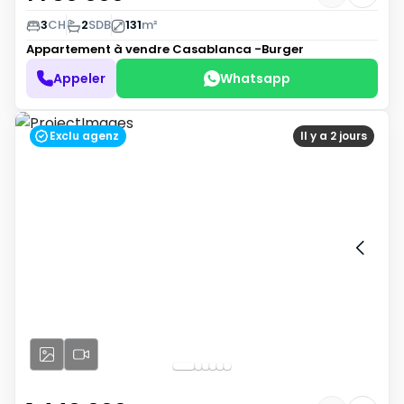
3
CH
2
SDB
131
m²
Appartement à vendre
Casablanca -Burger
Appeler
Whatsapp
Exclu agenz
Il y a 2 jours