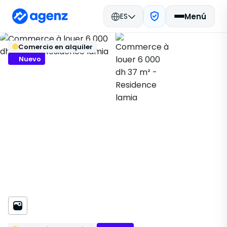
ES
Menú
Bienes raíces en Marruecos
Volver
Guardar
Comercio en alquiler
Alquilar
Témara
Comercio
Residence lamia
554197
Nuevo