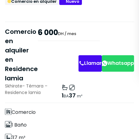
Comercio en alquiler
Nuevo
Comercio
6 000
DH
/ mes
en
alquiler
en
Llamar
Whatsapp
Residence
lamia
Skhirate- Témara –
Características
Residence lamia
1
37
BA
m²
Sin Ascensor
Comercio
1 Baño
37 m²