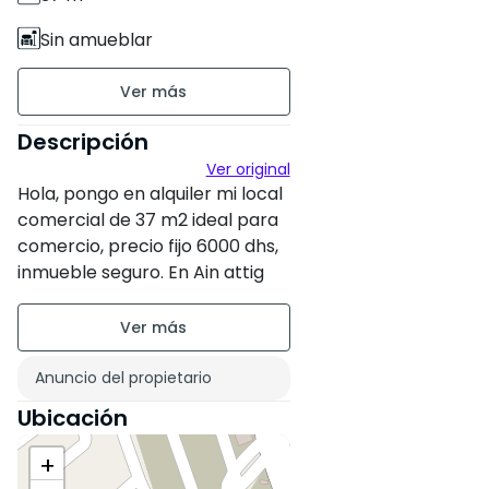
Sin amueblar
Planta baja sur 1
Antigüedad de la
Descripción
construcción : Nueva
Ver original
Hola, pongo en alquiler mi local
Estado de la propiedad :
comercial de 37 m2 ideal para
Nuevo
comercio, precio fijo 6000 dhs,
inmueble seguro. En Ain attig
Residencia segura
cerca de la cafetería EL Bouzidi
Anuncio del propietario
Ubicación
+