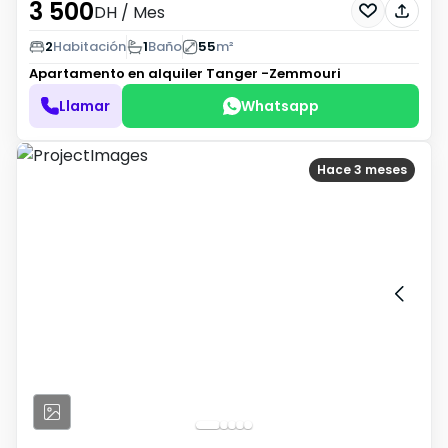
3 500
DH
/ Mes
2
Habitación
1
Baño
55
m²
Apartamento en alquiler
Tanger -Zemmouri
Llamar
Whatsapp
Hace 3 meses