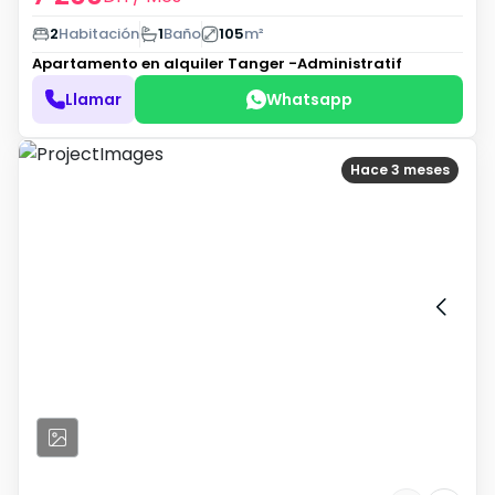
2
Habitación
1
Baño
105
m²
Apartamento en alquiler
Tanger -Administratif
Llamar
Whatsapp
Hace 3 meses