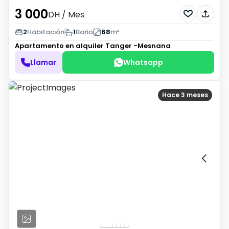
3 000
DH
/ Mes
2
Habitación
1
Baño
68
m²
Apartamento en alquiler
Tanger -Mesnana
Llamar
Whatsapp
Hace 3 meses