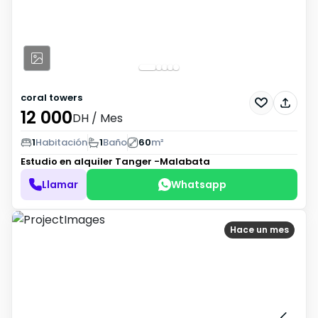
coral towers
12 000
DH
/ Mes
1
Habitación
1
Baño
60
m²
Estudio en alquiler
Tanger -Malabata
Llamar
Whatsapp
Hace un mes