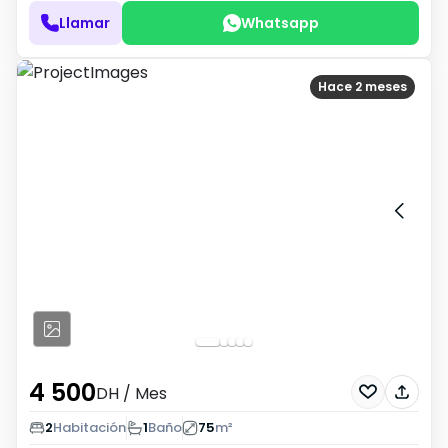
Llamar
Whatsapp
Hace 2 meses
4 500
DH
/ Mes
2
Habitación
1
Baño
75
m²