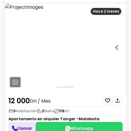
Hace 2 meses
12 000
DH
/ Mes
3
Habitación
2
Baño
119
m²
Apartamento en alquiler
Tanger -Malabata
Llamar
Whatsapp