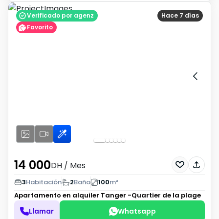
Verificado por agenz
Hace 7 días
Favorito
14 000
DH
/ Mes
3
Habitación
2
Baño
100
m²
Apartamento en alquiler
Tanger -Quartier de la plage
Llamar
Whatsapp