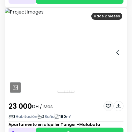
Hace 2 meses
23 000
DH
/ Mes
3
Habitación
2
Baño
180
m²
Apartamento en alquiler
Tanger -Malabata