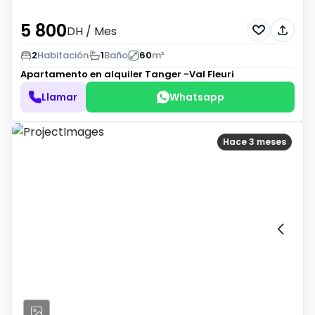
5 800
DH
/ Mes
2
Habitación
1
Baño
60
m²
Apartamento en alquiler
Tanger -Val Fleuri
Llamar
Whatsapp
Hace 3 meses