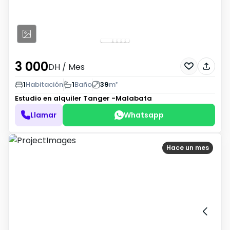
3 000
DH
/ Mes
1
Habitación
1
Baño
39
m²
Estudio en alquiler
Tanger -Malabata
Llamar
Whatsapp
Hace un mes