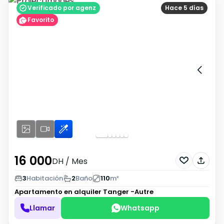
Verificado por agenz
Hace 5 días
Favorito
16 000
DH
/ Mes
3
Habitación
2
Baño
110
m²
Apartamento en alquiler
Tanger -Autre
Llamar
Whatsapp