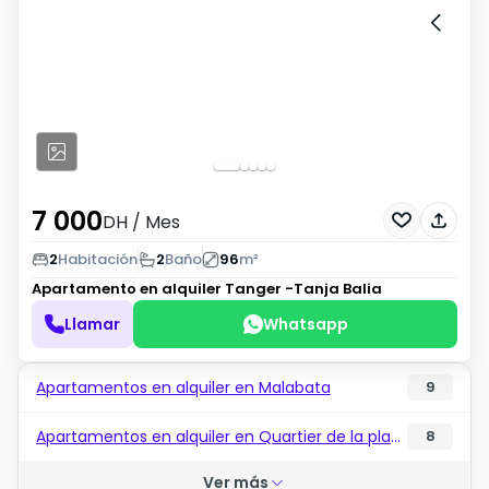
7 000
DH
/ Mes
2
Habitación
2
Baño
96
m²
Apartamento en alquiler
Tanger -Tanja Balia
Llamar
Whatsapp
Apartamentos en alquiler en Malabata
9
Apartamentos en alquiler en Quartier de la plage
8
Ver más