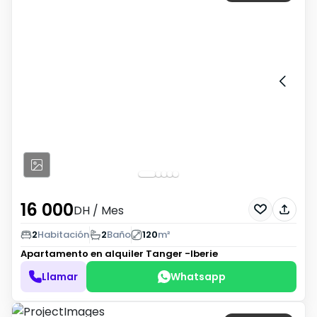
16 000
DH
/ Mes
2
Habitación
2
Baño
120
m²
Apartamento en alquiler
Tanger -Iberie
Llamar
Whatsapp