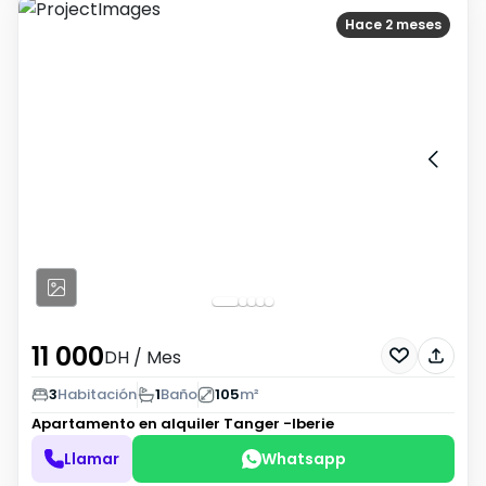
Hace 2 meses
11 000
DH
/ Mes
3
Habitación
1
Baño
105
m²
Apartamento en alquiler
Tanger -Iberie
Llamar
Whatsapp