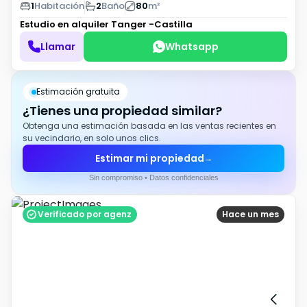
1
Habitación
2
Baño
80
m²
Estudio en alquiler
Tanger -Castilla
Llamar
Whatsapp
Estimación gratuita
¿Tienes una propiedad similar?
Obtenga una estimación basada en las ventas recientes en
su vecindario, en solo unos clics.
Estimar mi propiedad
→
Sin compromiso • Datos confidenciales
Verificado por agenz
Hace un mes