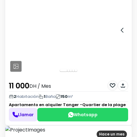
11 000
DH
/ Mes
2
Habitación
1
Baño
150
m²
Apartamento en alquiler
Tanger -Quartier de la plage
Llamar
Whatsapp
Hace un mes