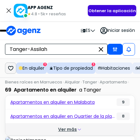
APP AGENZ
Obtener la aplicación
4.8
•
5k+
reseñas
★
ES
Iniciar sesión
1
1
En alquiler
Tipo de propiedad
Habitaciones
Bienes raíces en Marruecos
Alquilar
Tanger
Apartamento
69
Apartamento en alquiler
a Tanger
Apartamentos en alquiler en Malabata
9
Apartamentos en alquiler en Quartier de la plage
8
Ver más