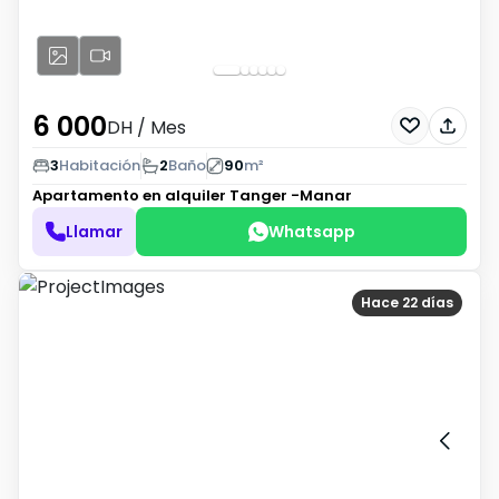
6 000
DH
/ Mes
3
Habitación
2
Baño
90
m²
Apartamento en alquiler
Tanger -Manar
Llamar
Whatsapp
Hace 22 días