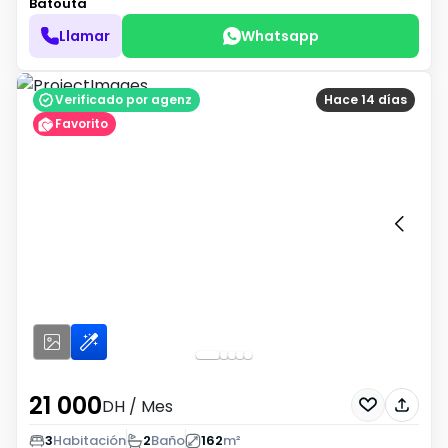
Batouta
Llamar
Whatsapp
Verificado por agenz
Hace 14 días
Favorito
21 000
DH
/ Mes
3
Habitación
2
Baño
162
m²