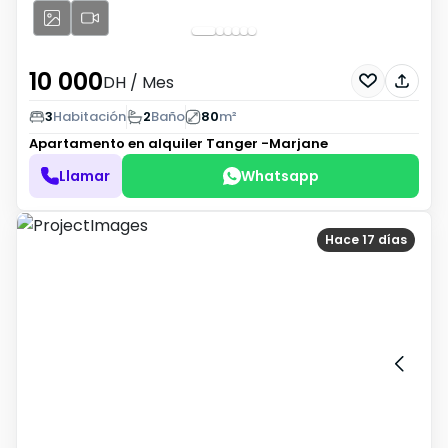
10 000
DH
/ Mes
3
Habitación
2
Baño
80
m²
Apartamento en alquiler
Tanger -Marjane
Llamar
Whatsapp
Hace 17 días