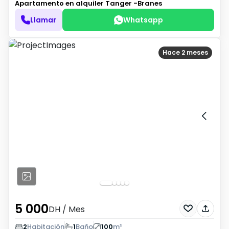
Apartamento en alquiler
Tanger -Branes
Llamar
Whatsapp
Hace 2 meses
5 000
DH
/ Mes
2
Habitación
1
Baño
100
m²