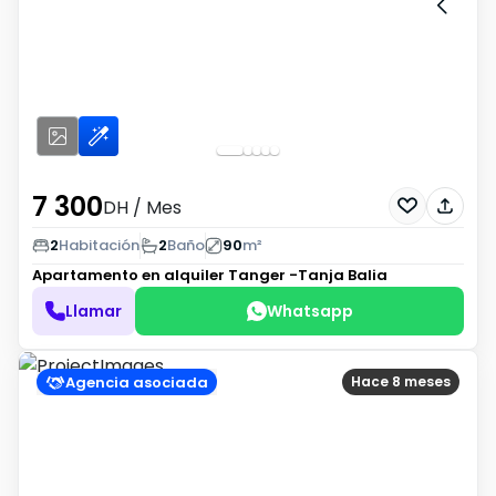
7 300
DH
/ Mes
2
Habitación
2
Baño
90
m²
Apartamento en alquiler
Tanger -Tanja Balia
Llamar
Whatsapp
Agencia asociada
Hace 8 meses