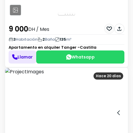
9 000
DH
/ Mes
3
Habitación
2
Baño
135
m²
Apartamento en alquiler
Tanger -Castilla
Llamar
Whatsapp
Hace 20 días