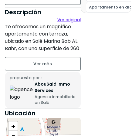
Apartamento en alqui
260 m²
Descripción
Ver original
Sin amueblar
Te ofrecemos un magnífico
piso4 en 4
apartamento con terraza,
ubicado en Salé Marina Bab AL
2 apartamentos por nivel
Bahr, con una superficie de 260
m², incluidos 100 m de terraza,
Antigüedad de la
situado en una urbanización
construcción : Entre 6 y 10
cerrada en Salé.
años
propuesta por :
AbouSaid Immo
El apartamento se encuentra
Estado de la propiedad :
Services
en el cuarto piso de un edificio
Nuevo
Agencia inmobiliaria
con ascensor y goza de unas
en Salé
Residencia segura
impresionantes vistas
Ubicación
despejadas sin obstáculos al
Estacionamiento titulado : 2
río Bouragrague.
+
lugares
−
El apartamento, que se