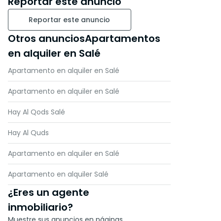
Reportar este anuncio
contacto con nosotros para
visitar esta excepcional
Reportar este anuncio
propiedad!
Otros anunciosApartamentos
en alquiler en Salé
Apartamento en alquiler en Salé
Apartamento en alquiler en Salé
Hay Al Qods Salé
Hay Al Quds
Apartamento en alquiler en Salé
Apartamento en alquiler Salé
¿Eres un agente
inmobiliario?
Muestre sus anuncios en páginas