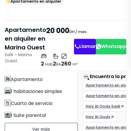
Apartamento en alquiler
Apartamento
20 000
DH
/ mes
en alquiler en
Llamar
Whatsapp
Marina Ouest
Salé – Marina
Características
Ouest
2
2
260
Hab
BA
m²
Con Ascensor
Encuentra la pro
Apartamento
Apartamento en alquil
1 habitaciones simples
Apartamento en alquil
Cuarto de servicio
Hay Al Qods Salé
1 Suite parental
Hay Al Quds
2 Baños
Apartamento en alquil