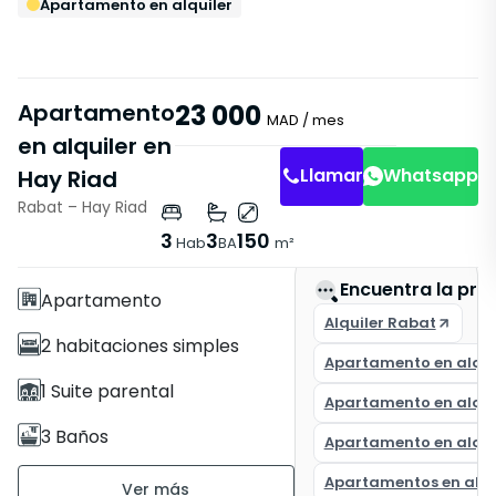
Apartamento en alquiler
Apartamento
23 000
MAD
/ mes
en alquiler en
Llamar
Whatsapp
Hay Riad
Rabat – Hay Riad
Características
3
3
150
Hab
BA
m²
Con Ascensor
Encuentra la pro
Apartamento
Alquiler Rabat
2 habitaciones simples
Apartamento en alqui
1 Suite parental
Apartamento en alqui
3 Baños
Apartamento en alqui
150 m²
Apartamentos en alqu