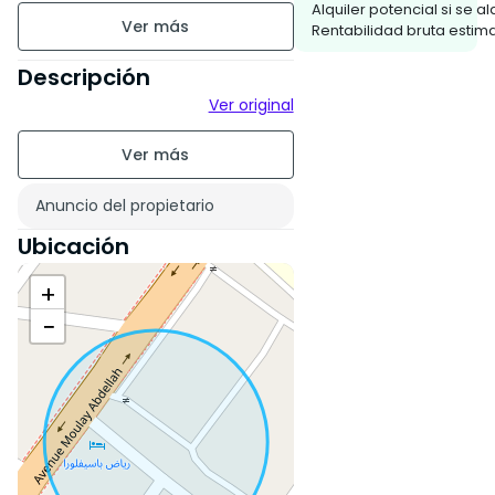
Alquiler potencial si se alq
150 m² de superficie
Rentabilidad bruta estim
construida
Descripción
Amueblado
Ver original
2 pisos
Antigüedad de la
Anuncio del propietario
construcción : Entre 11 y 20
años
Ubicación
Estado de la propiedad :
+
Correcto
−
Residencia segura
Jardín
Piscina
Sur