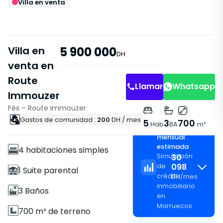
Villa en venta
Villa en
5 900 000
DH
venta en
Route
Llamar
Whatsapp
Immouzer
Fès – Route Immouzer
Características
Gastos de comunidad :
200
DH
/ mes
5
3
700
Hab
BA
m²
Cuota
Villa
mensual
estimada
4 habitaciones simples
Simulación
30
098
de
1 Suite parental
crédito
DH
/
mes
inmobiliario
3 Baños
en
Marruecos
700 m² de terreno