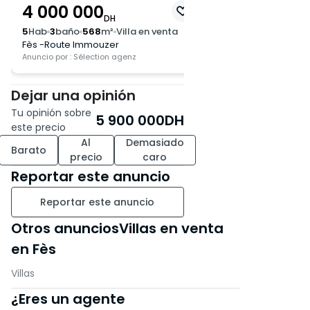
4 000 000
8 500 000
DH
DH
5
Hab
3
baño
568
m²
Villa en venta
5
Hab
4
baño
907
m²
Fès -Route Immouzer
Fès -Route Immouze
Anuncio por : Sélection agenz
Anuncio por : Sélection
Dejar una opinión
Tu opinión sobre
5 900 000
DH
este precio
Al
Demasiado
Barato
precio
caro
Reportar este anuncio
Reportar este anuncio
Otros anunciosVillas en venta
en Fès
Villas
¿Eres un agente