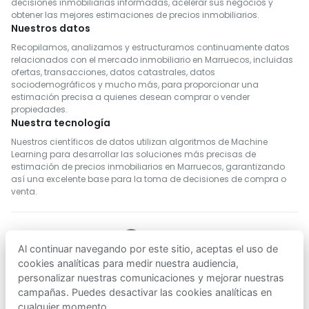
decisiones inmobiliarias informadas, acelerar sus negocios y
obtener las mejores estimaciones de precios inmobiliarios.
Nuestros datos
Recopilamos, analizamos y estructuramos continuamente datos
relacionados con el mercado inmobiliario en Marruecos, incluidas
ofertas, transacciones, datos catastrales, datos
sociodemográficos y mucho más, para proporcionar una
estimación precisa a quienes desean comprar o vender
propiedades.
Nuestra tecnología
Nuestros científicos de datos utilizan algoritmos de Machine
Learning para desarrollar las soluciones más precisas de
estimación de precios inmobiliarios en Marruecos, garantizando
así una excelente base para la toma de decisiones de compra o
venta.
Al continuar navegando por este sitio, aceptas el uso de
SÍGUENOS
cookies analíticas para medir nuestra audiencia,
personalizar nuestras comunicaciones y mejorar nuestras
campañas. Puedes desactivar las cookies analíticas en
Descargar en
Descargar en
cualquier momento.
App Store
Google Play