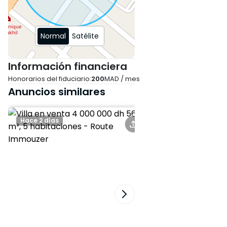
Orientación de las
habitaciones : Sureste
Normal
Satélite
Garaje
Información financiera
Calentador solar de agua
Honorarios del fiduciario:
200
MAD / mes
Anuncios similares
Hace 2 días
Hace 5 días