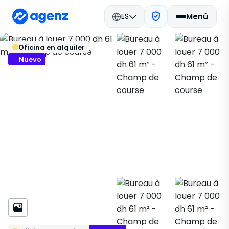
ES
Menú
Bienes raíces en Marruecos
Volver
Guardar
Oficina en alquiler
Alquilar
Fès
Oficina
Champ de course
348816
Nuevo