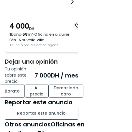
4 000
15 000
DH
DH
1
baño
58
m²
Oficina en alquiler
2
baño
155
m²
Oficin
Fès -Nouvelle Ville
Fès -Nouvelle Ville
Anuncio por : Sélection agenz
Anuncio por : Sélection
Dejar una opinión
Tu opinión
7 000
DH
/ mes
sobre este
precio
Al
Demasiado
Barato
precio
caro
Reportar este anuncio
Reportar este anuncio
Otros anunciosOficinas en