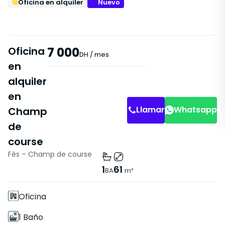
Oficina en alquiler
Nuevo
Oficina
7 000
DH
/ mes
en
alquiler
en
Llamar
Whatsapp
Champ
de
course
Fès – Champ de course
Características
1
61
BA
m²
Sin Ascensor
Oficina
1 Baño