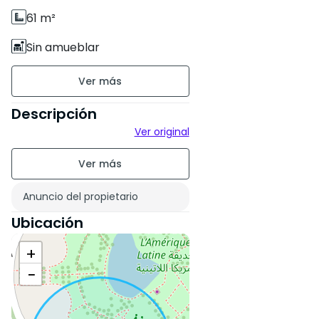
61 m²
Sin amueblar
piso6 en 7
Antigüedad de la
Descripción
construcción : Nueva
Ver original
Estado de la propiedad :
Correcto
Anuncio del propietario
Ubicación
+
−