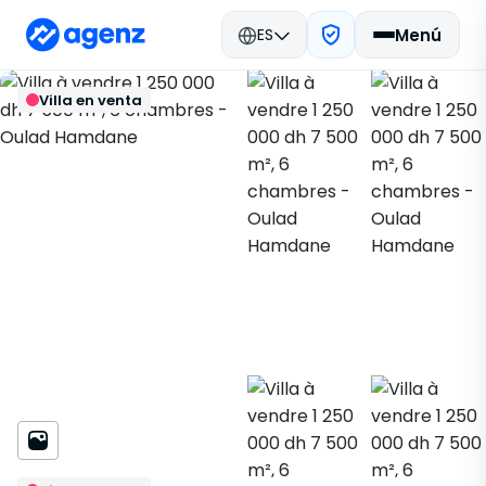
ES
Menú
Bienes raíces en Marruecos
Volver
Guardar
Villa en venta
Comprar
El Jadida
Villa
271965