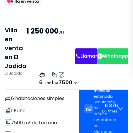
Villa en venta
Villa
1 250 000
DH
en
venta
Llamar
Whatsapp
en El
Jadida
El Jadida
Características
6
1
7500
Hab
BA
m²
Cuota
Villa
mensual
estimada
6 habitaciones simples
Simulación
6 376
de
1 Baño
DH
/
mes
crédito
inmobiliario
7500 m² de terreno
en
Marruecos