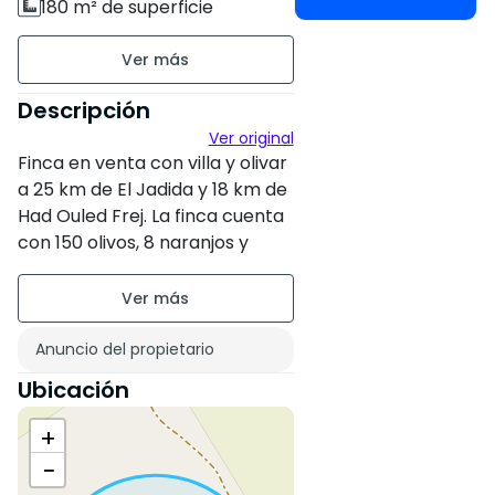
180 m² de superficie
construida
Sin amueblar
Descripción
2 pisos
Ver original
Finca en venta con villa y olivar
Antigüedad de la
a 25 km de El Jadida y 18 km de
construcción : Entre 6 y 10
Had Ouled Frej. La finca cuenta
años
con 150 olivos, 8 naranjos y
otros árboles. Todo ello con
Estado de la propiedad :
sistema de riego por goteo.
Nuevo
Villa amueblada de 180 m² bien
distribuida. Ofrece un entorno
Anuncio del propietario
agradable y confortable para
Ubicación
vivir. La finca está legalizada y
titulada. Para más información,
+
póngase en contacto con
−
nosotros al 00 33 6 70 90 87 69.