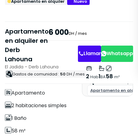
Apartamento en alquiler
Nuevo
Apartamento
6 000
DH
/ mes
en alquiler en
Derb
Llamar
Whatsapp
Lahouna
El Jadida – Derb Lahouna
Características
Gastos de comunidad :
50
DH
/ mes
2
1
58
Hab
BA
m²
Sin Ascensor
Encuentra la pro
Apartamento en alquil
Apartamento
2 habitaciones simples
1 Baño
58 m²