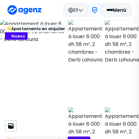
ES
Menú
Bienes raíces en Marruecos
Volver
Guardar
Apartamento en alquiler
Alquilar
El Jadida
Apartamento
Derb Lahouna
706150
Nuevo