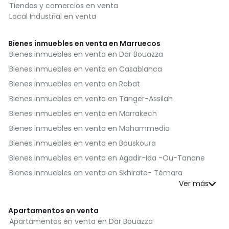
Tiendas y comercios en venta
Local Industrial en venta
Bienes inmuebles en venta en Marruecos
Bienes inmuebles en venta en Dar Bouazza
Bienes inmuebles en venta en Casablanca
Bienes inmuebles en venta en Rabat
Bienes inmuebles en venta en Tanger-Assilah
Bienes inmuebles en venta en Marrakech
Bienes inmuebles en venta en Mohammedia
Bienes inmuebles en venta en Bouskoura
Bienes inmuebles en venta en Agadir-Ida -Ou-Tanane
Bienes inmuebles en venta en Skhirate- Témara
Bienes inmuebles en venta en El Jadida
Bienes inmuebles en venta en Kénitra
Apartamentos en venta
Bienes inmuebles en venta en Fès
Apartamentos en venta en Dar Bouazza