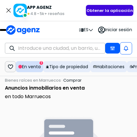
APP AGENZ
Obtener la aplicación
4.8
•
5k+
reseñas
★
ES
Iniciar sesión
1
En venta
Tipo de propiedad
Habitaciones
P
Bienes raíces en Marruecos
Comprar
Anuncios inmobiliarios en venta
en todo Marruecos