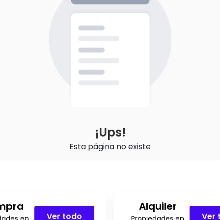
¡Ups!
Esta página no existe
mpra
Alquiler
Ver todo
Ver 
dades en
Propiedades en