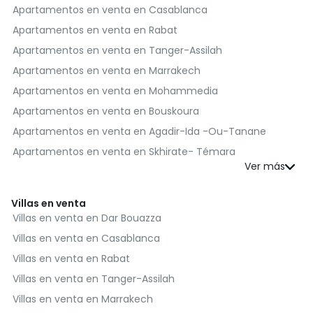
Bienes inmuebles en venta en Benslimane
Apartamentos en venta en Casablanca
Bienes inmuebles en venta en Al Haouz
Apartamentos en venta en Rabat
Bienes inmuebles en venta en Moulay Yacoub
Apartamentos en venta en Tanger-Assilah
Bienes inmuebles en venta en Nador
Apartamentos en venta en Marrakech
Bienes inmuebles en venta en Salé
Apartamentos en venta en Mohammedia
Bienes inmuebles en venta en Sefrou
Apartamentos en venta en Bouskoura
Bienes inmuebles en venta en Berrechid
Apartamentos en venta en Agadir-Ida -Ou-Tanane
Bienes inmuebles en venta en Essaouira
Apartamentos en venta en Skhirate- Témara
Bienes inmuebles en venta en Médiouna
Apartamentos en venta en El Jadida
Bienes inmuebles en venta en Meknès
Apartamentos en venta en Kénitra
Villas en venta
Bienes inmuebles en venta en Rehamna
Apartamentos en venta en Fès
Villas en venta en Dar Bouazza
Bienes inmuebles en venta en Taroudannt
Apartamentos en venta en Benslimane
Villas en venta en Casablanca
Bienes inmuebles en venta en Inezgane- Ait Melloul
Apartamentos en venta en Moulay Yacoub
Villas en venta en Rabat
Bienes inmuebles en venta en M'Diq-Fnideq
Apartamentos en venta en Salé
Villas en venta en Tanger-Assilah
Bienes inmuebles en venta en Khémisset
Apartamentos en venta en Sefrou
Villas en venta en Marrakech
Bienes inmuebles en venta en Al Hoceima