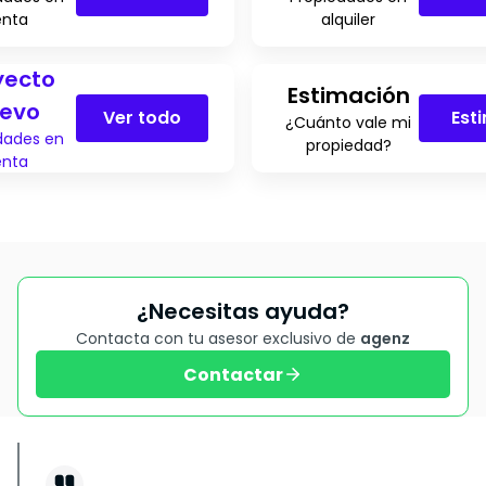
enta
alquiler
yecto
Estimación
evo
Ver todo
Est
¿Cuánto vale mi
dades en
propiedad?
enta
¿Necesitas ayuda?
Contacta con tu asesor exclusivo de
agenz
Contactar