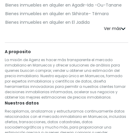
Bienes inmuebles en alquiler en Agadir-Ida -Ou-Tanane
Bienes inmuebles en alquiler en Skhirate- Témara
Bienes inmuebles en alquiler en El Jadida
Bienes inmuebles en alquiler en Kénitra
Bienes inmuebles en alquiler en Fès
Bienes inmuebles en alquiler en Benslimane
A proposito
Bienes inmuebles en alquiler en Al Haouz
La misión de Agenz es hacer más transparente el mercado
Bienes inmuebles en alquiler en Salé
inmobiliario en Marruecos y ofrecer soluciones de análisis para
quienes buscan comprar, vender u obtener una estimación del
Bienes inmuebles en alquiler en Berrechid
precio inmobiliario. Nuestro equipo único en Marruecos, formado
por expertos inmobiliarios y científicos de datos, diseña
Bienes inmuebles en alquiler en Essaouira
herramientas innovadoras para permitir a nuestros clientes tomar
Bienes inmuebles en alquiler en Médiouna
decisiones inmobiliarias informadas, acelerar sus negocios y
obtener las mejores estimaciones de precios inmobiliarios.
Bienes inmuebles en alquiler en Meknès
Nuestros datos
Bienes inmuebles en alquiler en Rehamna
Recopilamos, analizamos y estructuramos continuamente datos
relacionados con el mercado inmobiliario en Marruecos, incluidas
Bienes inmuebles en alquiler en Inezgane- Ait Melloul
ofertas, transacciones, datos catastrales, datos
Bienes inmuebles en alquiler en M'Diq-Fnideq
sociodemográficos y mucho más, para proporcionar una
estimación precisa a quienes desean comprar o vender