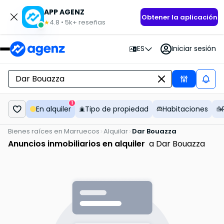
APP AGENZ
Obtener la aplicación
4.8
•
5k+
reseñas
★
ES
Iniciar sesión
1
En alquiler
Tipo de propiedad
Habitaciones
Bienes raíces en Marruecos
Alquilar
Dar Bouazza
Anuncios inmobiliarios en alquiler
a Dar Bouazza