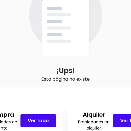
¡Ups!
Esta página no existe
mpra
Alquiler
Ver todo
Ver 
dades en
Propiedades en
enta
alquiler