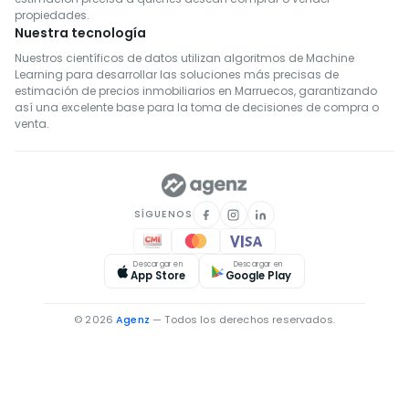
Bienes inmuebles en alquiler en Khémisset
propiedades.
Bienes inmuebles en alquiler en Settat
Nuestra tecnología
Bienes inmuebles en alquiler en Fahs-Anjra
Nuestros científicos de datos utilizan algoritmos de Machine
Learning para desarrollar las soluciones más precisas de
Bienes inmuebles en alquiler en El Hajeb
estimación de precios inmobiliarios en Marruecos, garantizando
así una excelente base para la toma de decisiones de compra o
venta.
SÍGUENOS
Descargar en
Descargar en
App Store
Google Play
© 2026
Agenz
— Todos los derechos reservados.