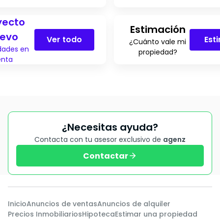
yecto
Estimación
evo
Ver todo
Est
¿Cuánto vale mi
dades en
propiedad?
enta
¿Necesitas ayuda?
Contacta con tu asesor exclusivo de
agenz
Contactar
Inicio
Anuncios de ventas
Anuncios de alquiler
Precios Inmobiliarios
Hipoteca
Estimar una propiedad