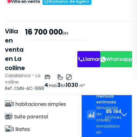
Villa en venta
Exclusivo de agenz
Villa
16 700 000
DH
en
venta
en La
Llamar
Whatsapp
colline
Casablanca – La
colline
Características
4
3
1030
Hab
BA
m²
Ref. CMN-AC-1896
Cuota
Villa
mensual
estimada
3 habitaciones simples
Simulación
85 194
de
1 Suite parental
DH
/
mes
crédito
inmobiliario
3 Baños
en