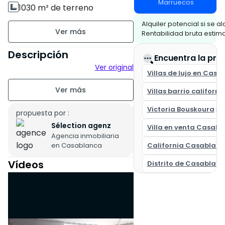
Marruecos
1030 m² de terreno
Alquiler potencial si se alq
600 m² de superficie
Rentabilidad bruta estim
construida
Descripción
Encuentra la pro
Sin amueblar
Ver original
Villas de lujo en Cas
2 pisos
Villas barrio californ
Antigüedad de la
Victoria Bouskoura
propuesta por :
construcción : Entre 11 y 20
Sélection agenz
años
Villa en venta Casab
Agencia inmobiliaria
en Casablanca
California Casablan
Estado de la propiedad :
Correcto
Vídeos
Distrito de Casablanc
Jardín
Piscina
Sureste