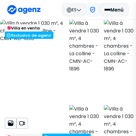
ES
Menú
Bienes raíces en Marruecos
Volver
Guardar
Villa en venta
Comprar
Casablanca
Villa
La colline
CMN-AC-1896
Exclusivo de agenz