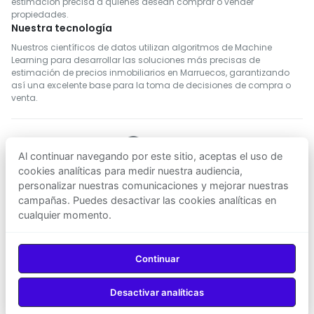
estimación precisa a quienes desean comprar o vender
propiedades.
Nuestra tecnología
Nuestros científicos de datos utilizan algoritmos de Machine
Learning para desarrollar las soluciones más precisas de
estimación de precios inmobiliarios en Marruecos, garantizando
así una excelente base para la toma de decisiones de compra o
venta.
Al continuar navegando por este sitio, aceptas el uso de
SÍGUENOS
cookies analíticas para medir nuestra audiencia,
personalizar nuestras comunicaciones y mejorar nuestras
campañas. Puedes desactivar las cookies analíticas en
Descargar en
Descargar en
cualquier momento.
App Store
Google Play
© 2026
Agenz
— Todos los derechos reservados.
Continuar
Desactivar analíticas