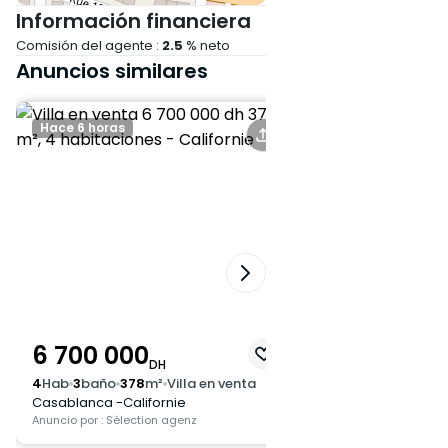
Información financiera
Comisión del agente :
2.5
% neto
Anuncios similares
Hace 6 horas
Hace un día
6 700 000
4 800 000
DH
DH
4
Hab
3
baño
378
m²
Villa en venta
4
Hab
4
baño
250
m²
Casablanca -Californie
Casablanca -Sidi M
Anuncio por : Sélection agenz
Anuncio por : Sélection