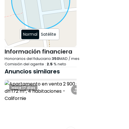
Oeste
Orientación de las
habitaciones : Oeste
Normal
Satélite
Sin vistas enfrentadas
Información financiera
Honorarios del fiduciario:
350
MAD / mes
Comisión del agente :
2.5
% neto
Anuncios similares
Hace 17 días
Hace 2 meses