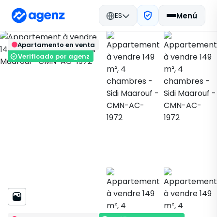
ES
Menú
Bienes raíces en Marruecos
Apartamento en venta
Comprar
Casablanca
Volver
Guardar
Apartamento
Sidi Maarouf
Verificado por agenz
CMN-AC-1972