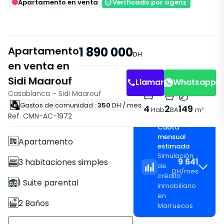
Apartamento en venta
Verificado por agenz
Apartamento
1 890 000
DH
en venta en
Sidi Maarouf
Llamar
Whatsapp
Casablanca – Sidi Maarouf
Gastos de comunidad :
350
DH
/ mes
Características
4
2
149
Hab
BA
m²
Ref. CMN-AC-1972
Con Ascensor
Cuota
mensual
Apartamento
estimada
Simulación
9 641
3 habitaciones simples
de
DH
/
mes
crédito
1 Suite parental
inmobiliario
en
2 Baños
Marruecos
149 m²