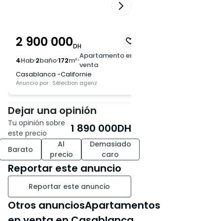
2 900 000
3 400 000
DH
DH
Apartamento en
4
Hab
2
baño
172
m²
4
Hab
3
baño
240
m²
venta
Casablanca -Californie
Casablanca -Califor
Anuncio por : Sélection agenz
Anuncio por : SE
Dejar una opinión
Tu opinión sobre
1 890 000
DH
este precio
Al
Demasiado
Barato
precio
caro
Reportar este anuncio
Reportar este anuncio
Otros anunciosApartamentos
en venta en Casablanca