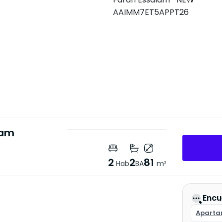
lam
2
2
81
Hab
BA
m²
Encu
Aparta