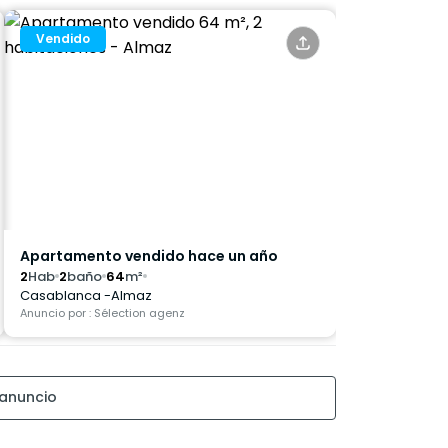
Vendido
Apartamento vendido hace un año
2
Hab
2
baño
64
m²
Casablanca -Almaz
Anuncio por : Sélection agenz
 anuncio