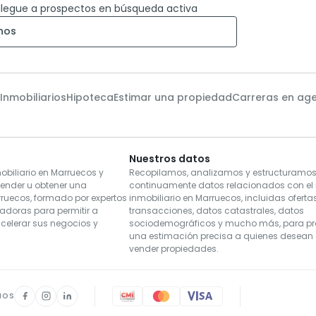
llegue a prospectos en búsqueda activa
nos
 Inmobiliarios
Hipoteca
Estimar una propiedad
Carreras en ag
Nuestros datos
biliario en Marruecos y
Recopilamos, analizamos y estructuramo
vender u obtener una
continuamente datos relacionados con e
rruecos, formado por expertos
inmobiliario en Marruecos, incluidas ofertas
vadoras para permitir a
transacciones, datos catastrales, datos
acelerar sus negocios y
sociodemográficos y mucho más, para pr
una estimación precisa a quienes desean
vender propiedades.
NOS