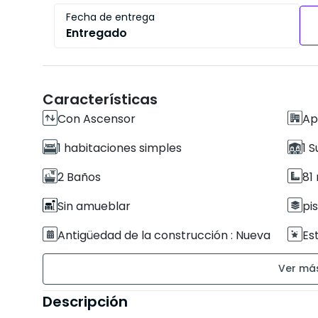
Fecha de entrega
Entregado
Características
Con Ascensor
Ap
1 habitaciones simples
1 
2 Baños
81
Sin amueblar
pi
Antigüedad de la construcción : Nueva
Es
Residencia segura
Es
Terraza de 10 m²
Descripción