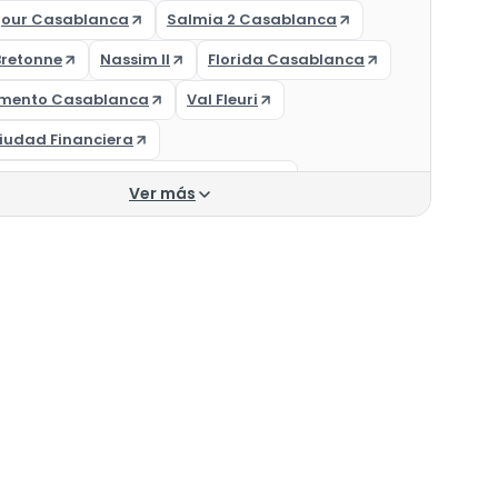
jour Casablanca
Salmia 2 Casablanca
Bretonne
Nassim II
Florida Casablanca
mento Casablanca
Val Fleuri
iudad Financiera
r un apartamento en Casablanca
Ver más
mento en venta Casablanca 300.000 DH