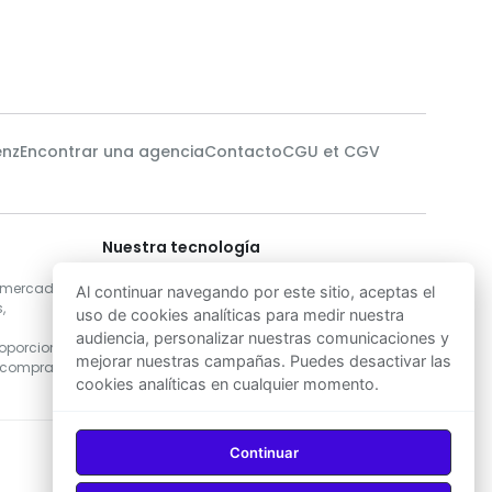
enz
Encontrar una agencia
Contacto
CGU et CGV
Nuestra tecnología
s
Nuestros científicos de datos utilizan
l mercado
algoritmos de Machine Learning para
Al continuar navegando por este sitio, aceptas el
,
desarrollar las soluciones más precisas de
uso de cookies analíticas para medir nuestra
estimación de precios inmobiliarios en
audiencia, personalizar nuestras comunicaciones y
oporcionar
Marruecos, garantizando así una excelente
mejorar nuestras campañas. Puedes desactivar las
 comprar o
base para la toma de decisiones de compra o
cookies analíticas en cualquier momento.
venta.
Continuar
Descargar en
Descargar en
App Store
Google Play