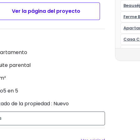
Beausé
Ver la página del proyecto
Ferme 
Aparta
Casa C
Compra
artamento
Aparta
Suite parental
 m²
so5 en 5
tado de la propiedad : Nuevo
tacionamiento titulado : 1 lugar