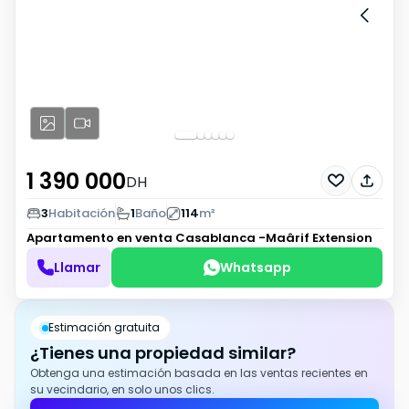
1 390 000
DH
3
Habitación
1
Baño
114
m²
Apartamento en venta
Casablanca -Maârif Extension
Llamar
Whatsapp
Estimación gratuita
¿Tienes una propiedad similar?
Obtenga una estimación basada en las ventas recientes en
su vecindario, en solo unos clics.