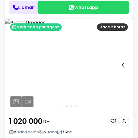
Llamar
Whatsapp
Verificado por agenz
Hace 2 horas
1 020 000
DH
2
Habitación
2
Baño
75
m²