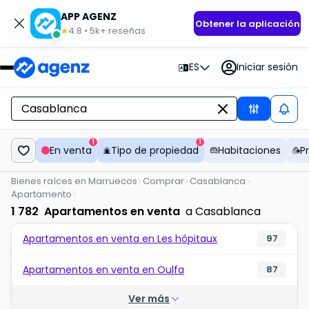
APP AGENZ
Obtener la aplicación
4.8
•
5k+
reseñas
★
ES
Iniciar sesión
1
1
En venta
Tipo de propiedad
Habitaciones
P
Bienes raíces en Marruecos
Comprar
Casablanca
Apartamento
1 782
Apartamentos en venta
a Casablanca
Apartamentos en venta en Les hôpitaux
97
Apartamentos en venta en Oulfa
87
Ver más