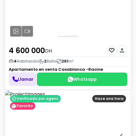
4 600 000
DH
4
Habitación
2
Baño
261
m²
Apartamento en venta
Casablanca -Racine
Llamar
Whatsapp
Verificado por agenz
Hace una hora
Favorito