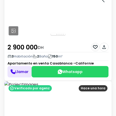
2 900 000
DH
3
Habitación
2
Baño
150
m²
Apartamento en venta
Casablanca -Californie
Llamar
Whatsapp
Verificado por agenz
Hace una hora