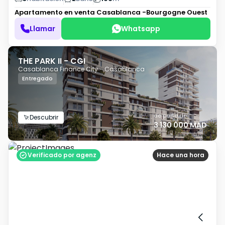
Apartamento en venta
Casablanca -Bourgogne Ouest
Llamar
Whatsapp
THE PARK II - CGI
Casablanca Finance City - Casablanca
Entregado
de parte de
Descubrir
3 130 000 MAD
Verificado por agenz
Hace una hora