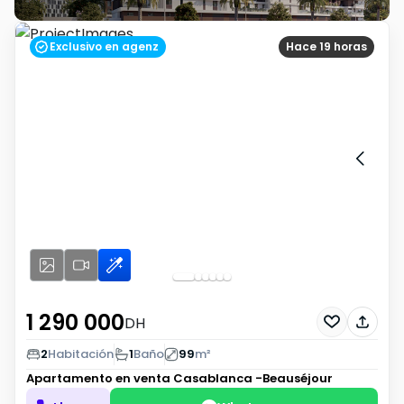
Exclusivo en agenz
Hace 19 horas
1 290 000
DH
2
Habitación
1
Baño
99
m²
Apartamento en venta
Casablanca -Beauséjour