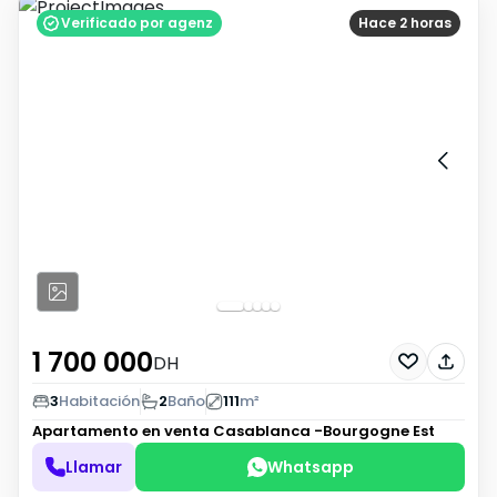
Verificado por agenz
Hace 2 horas
1 700 000
DH
3
Habitación
2
Baño
111
m²
Apartamento en venta
Casablanca -Bourgogne Est
Llamar
Whatsapp