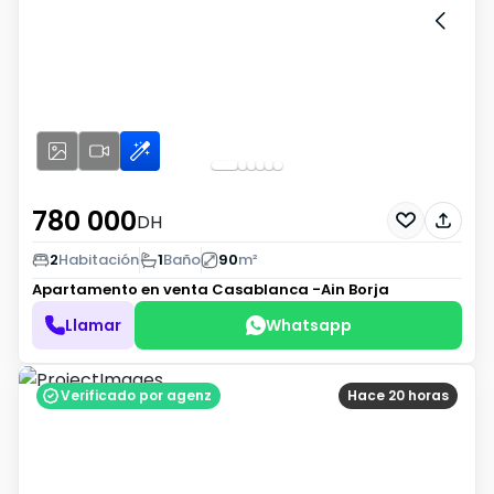
780 000
DH
2
Habitación
1
Baño
90
m²
Apartamento en venta
Casablanca -Ain Borja
Llamar
Whatsapp
Verificado por agenz
Hace 20 horas