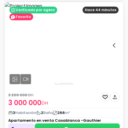
Verificado por agenz
Hace 44 minutos
Favorito
3 200 000
DH
3 000 000
DH
3
Habitación
2
Baño
266
m²
Apartamento en venta
Casablanca -Gauthier