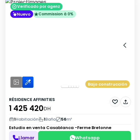
Verificado por agenz
Nuevo
Commission à 0%
Bajo construcción
RÉSIDENCE AFFINITIES
1 425 420
DH
1
Habitación
1
Baño
56
m²
Estudio en venta
Casablanca -Ferme Bretonne
Llamar
Whatsapp