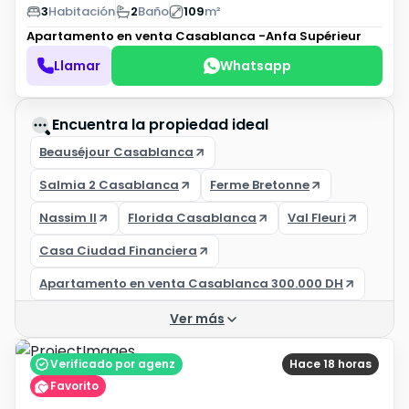
3
Habitación
2
Baño
109
m²
Apartamento en venta
Casablanca -Anfa Supérieur
Llamar
Whatsapp
Encuentra la propiedad ideal
Beauséjour Casablanca
Salmia 2 Casablanca
Ferme Bretonne
Nassim II
Florida Casablanca
Val Fleuri
Casa Ciudad Financiera
Apartamento en venta Casablanca 300.000 DH
Ver más
Verificado por agenz
Hace 18 horas
Favorito