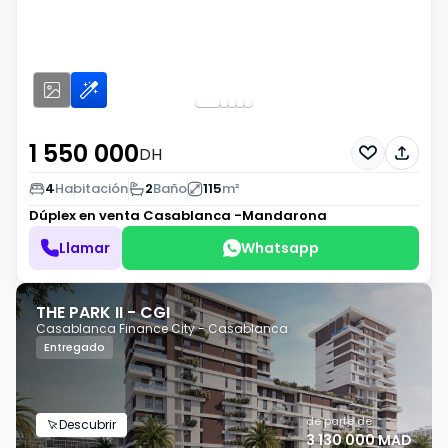
1 550 000
DH
4
Habitación
2
Baño
115
m²
Dúplex en venta
Casablanca -Mandarona
Llamar
Whatsapp
THE PARK II - CGI
Casablanca Finance City - Casablanca
Entregado
de parte de
Descubrir
3 130 000 MAD