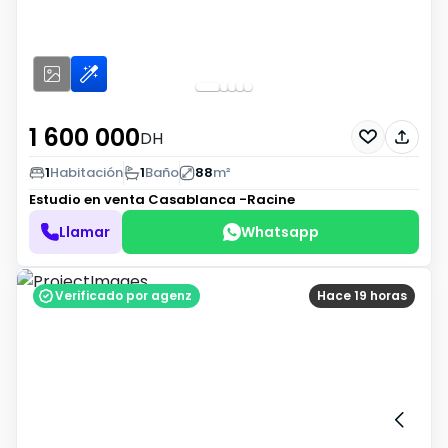
1 600 000
DH
1
Habitación
1
Baño
88
m²
Estudio en venta
Casablanca -Racine
Llamar
Whatsapp
Verificado por agenz
Hace 19 horas