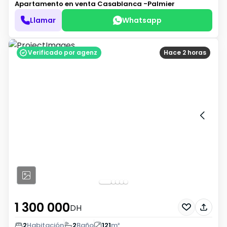
Apartamento en venta
Casablanca -Palmier
Llamar
Whatsapp
Verificado por agenz
Hace 2 horas
1 300 000
DH
2
Habitación
2
Baño
121
m²