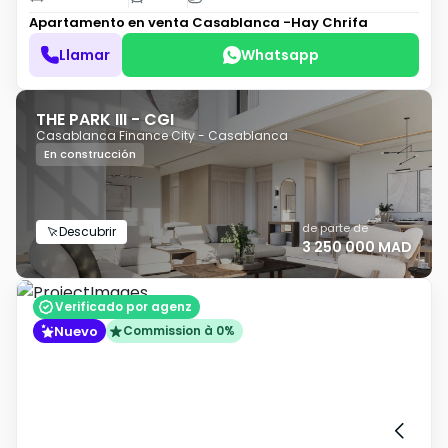
Apartamento en venta
Casablanca -Hay Chrifa
Llamar
Whatsapp
THE PARK III - CGI
Casablanca Finance City - Casablanca
En construcción
de parte de
Descubrir
3 250 000 MAD
Verificado por agenz
Nuevo
Commission à 0%