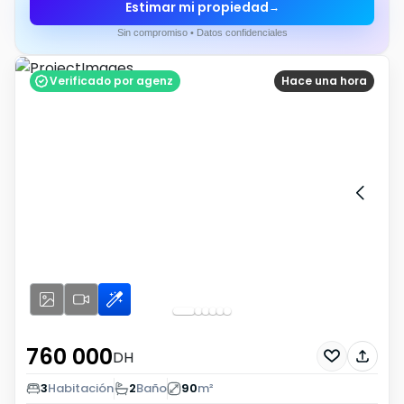
Estimar mi propiedad
→
Sin compromiso • Datos confidenciales
Verificado por agenz
Hace una hora
760 000
DH
3
Habitación
2
Baño
90
m²