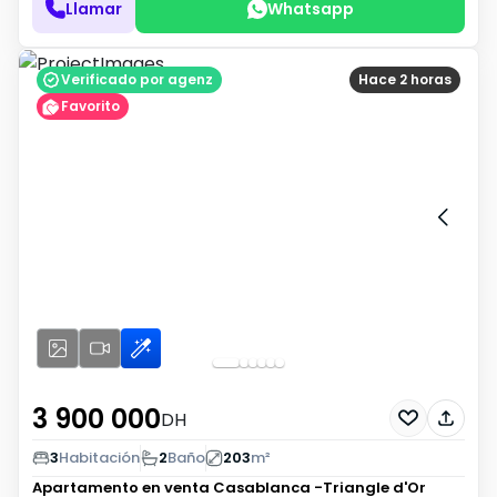
Llamar
Whatsapp
Verificado por agenz
Hace 2 horas
Favorito
3 900 000
DH
3
Habitación
2
Baño
203
m²
Apartamento en venta
Casablanca -Triangle d'Or