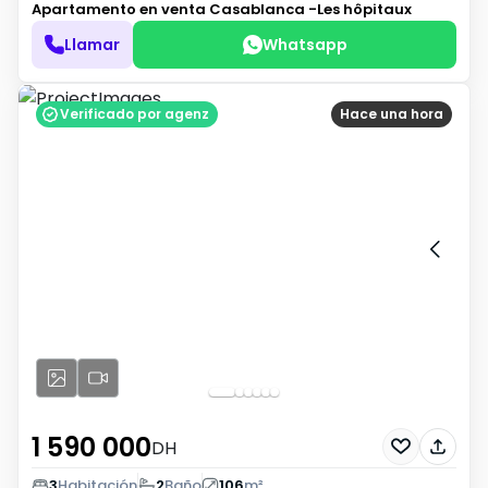
Apartamento en venta
Casablanca -Les hôpitaux
Llamar
Whatsapp
Verificado por agenz
Hace una hora
1 590 000
DH
3
Habitación
2
Baño
106
m²