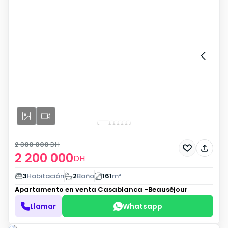
2 300 000
DH
2 200 000
DH
3
Habitación
2
Baño
161
m²
Apartamento en venta
Casablanca -Beauséjour
Llamar
Whatsapp