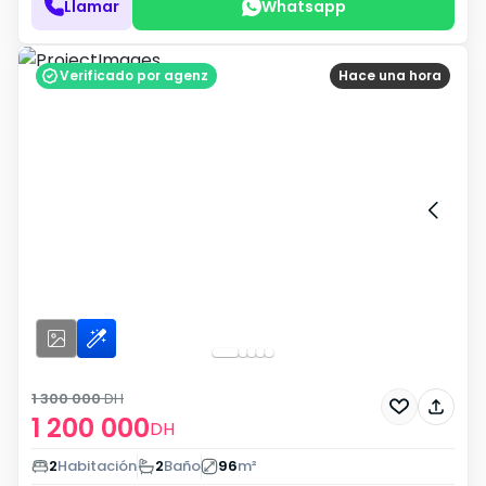
Llamar
Whatsapp
Verificado por agenz
Hace una hora
1 300 000
DH
1 200 000
DH
2
Habitación
2
Baño
96
m²