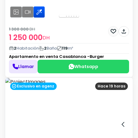
1 300 000
DH
1 250 000
DH
2
Habitación
2
Baño
119
m²
Apartamento en venta
Casablanca -Burger
Llamar
Whatsapp
Exclusivo en agenz
Hace 19 horas