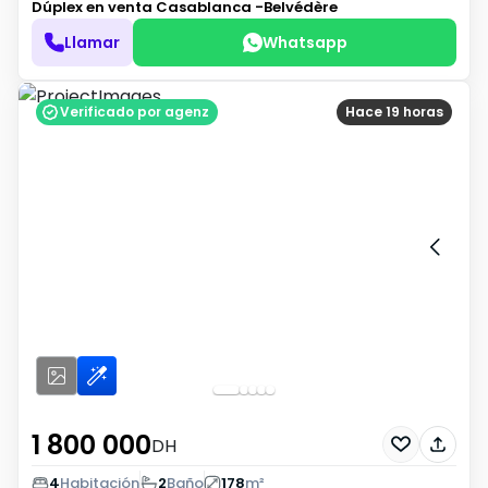
Dúplex en venta
Casablanca -Belvédère
Llamar
Whatsapp
Verificado por agenz
Hace 19 horas
1 800 000
DH
4
Habitación
2
Baño
178
m²