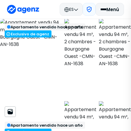
ES
Menú
Bienes raíces en Marruecos
Apartamento vendido hace un año
Vendido
Casablanca
Volver
Guardar
Apartamento
Bourgogne Ouest
Exclusivo de agenz
CMN-AN-1638
Apartamento vendido hace un año