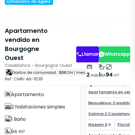
Exclusivo de agenz
Apartamento
vendido en
Bourgogne
Llamar
Whatsapp
Ouest
Casablanca – Bourgogne Ouest
Gastos de comunidad :
300
DH
/ mes
Características
2
1
94
Hab
BA
m²
Ref. CMN-AN-1638
Con Ascensor
Encuentra la pro
Apartamento en vent
Apartamento
Beauséjour Casablan
2 habitaciones simples
Salmia 2 Casablanca
1 Baño
Nassim II
Florida
94 m²