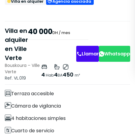
Villa en alquiler
Agencia asociada
Villa en
40 000
DH
/ mes
alquiler
en Ville
Llamar
Whatsapp
Verte
Bouskoura – Ville
Verte
Características
4
4
450
Hab
BA
m²
Ref. VL.019
Villa
Terraza accesible
Cámara de vigilancia
4 habitaciones simples
Cuarto de servicio