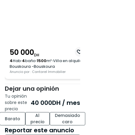
compartido
* Suite junior con vestidor y
baño con balcón
* Suite principal con vestidor y
baño con terraza
**Sótano:**
50 000
DH
4
Hab
4
baño
1500
m²
Villa en alquiler
* Cuarto de servicio
Bouskoura -Bouskoura
* Sala técnica
Anuncio por : Cantarel Immobilier
* Cocina
* Amplia sala diáfana
Dejar una opinión
Tu opinión
No dude en ponerse en
40 000
DH
/ mes
sobre este
contacto con nosotros para
precio
obtener más información
Al
Demasiado
Barato
precio
caro
sobre esta excepcional
Reportar este anuncio
propiedad.