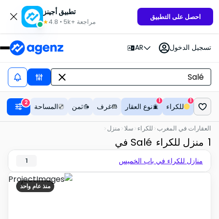
تطبيق أجينز
احصل على التطبيق
مراجعة
5k+
•
4.8
★
تسجيل الدخول
AR
1
1
2
للكراء
نوع العقار
غرف
ثمن
المساحة
العقارات في المغرب
للكراء
سلا
منزل
1
منزل للكراء
في Salé
منازل للكراء في باب الخميس
1
منذ عام واحد