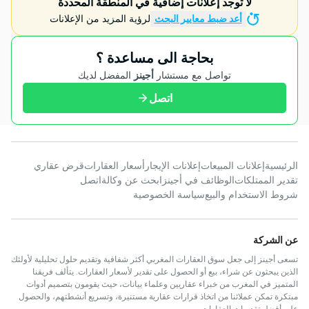
لا توجد إعلانات إضافية في المنطقة المحددة
أعد ضبط معايير البحث
لرؤية المزيد من الإعلانات
بحاجة الى مساعدة ؟
تواصل مع مستشار
أجينز
المفضل لديك
اتصل
الرئيسية
إعلانات المبيعات
إعلانات الإيجار
أسعار العقارات
قرض عقاري
تقدير الممتلكات
الوظائف في أجينز
ابحث عن وكالة
اتصل
شروط الاستخدام والبيع
سياسة الخصوصية
عن الشركة
تسعى أجينز إلى جعل سوق العقارات المغربي أكثر شفافية وتقديم حلول تحليلية لأولئك
الذين يبحثون عن شراء، بيع أو الحصول على تقدير لأسعار العقارات. يتألف فريقنا
المتميز في المغرب من خبراء عقاريين وعلماء بيانات، حيث يقومون بتصميم أدوات
مبتكرة تمكن عملائنا من اتخاذ قرارات عقارية مستنيرة، وتسريع أنشطتهم، والحصول
على أفضل تقديرات العقارات