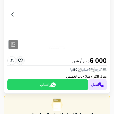
6 000
د٠م
/ شهر
1
غرفة
1
حمام
80
م²
منزل للكراء
سلا -باب لخميس
اتصل
واتساب