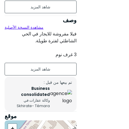
430 م² من مساحة الأرض
430 م² من المساحة المبنية
وصف
مشاهدة النسخة الأصلية
مؤثث
فيلا مفروشة للايجار في الحي
طابقان
الشاطئي لفترة طويلة.
عمر البناء : أكثر من 20 سنة
3 غرف نوم
2 حمام
حالة العقار : مقبول
2 غرف معيشة
2 تراس
حديقة
غرفة معيشة
تم بيعها من قبل :
جنوب
Business
حديقة
consolidated
مرآب
اتجاه الغرف : جنوب
وكالة عقارات في
Skhirate- Témara
المرآب
موقع
سخان الماء بالطاقة الشمسية
+