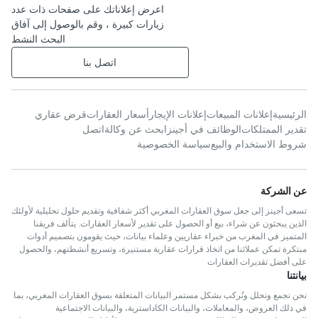
اعرض إعلاناتك على صفحات ذات عدد
زيارات كبيرة ، وقم بالوصول إلى آفاق
البحث النشط
اتصل بنا
الرئيسية
إعلانات المبيعات
إعلانات الإيجار
أسعار العقارات
قرض عقاري
تقدير الممتلكات
الوظائف في أجينز
ابحث عن وكالة
اتصل
شروط الاستخدام والبيع
سياسة الخصوصية
عن الشركة
تسعى أجينز إلى جعل سوق العقارات المغربي أكثر شفافية وتقديم حلول تحليلية لأولئك
الذين يبحثون عن شراء، بيع أو الحصول على تقدير لأسعار العقارات. يتألف فريقنا
المتميز في المغرب من خبراء عقاريين وعلماء بيانات، حيث يقومون بتصميم أدوات
مبتكرة تمكن عملائنا من اتخاذ قرارات عقارية مستنيرة، وتسريع أنشطتهم، والحصول
على أفضل تقديرات العقارات
بيانتنا
نحن نجمع ونحلل ونُركب بشكل مستمر البيانات المتعلقة بسوق العقارات المغربي، بما
في ذلك العروض، والمعاملات، والبيانات الكاداسترية، والبيانات الاجتماعية