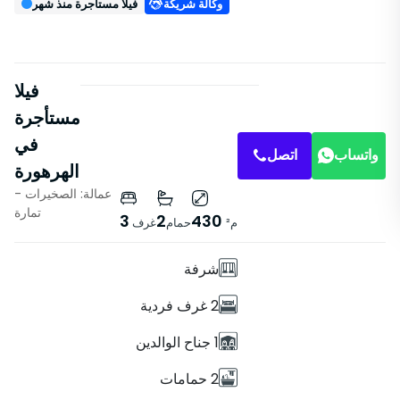
وكالة شريكة
فيلا مستأجرة منذ شهر
فيلا
مستأجرة
في
واتساب
اتصل
الهرهورة
عمالة: الصخيرات -
خصائص
تمارة
3
2
430
م²
حمام
غرف
فيلا
شرفة
2 غرف فردية
1 جناح الوالدين
2 حمامات