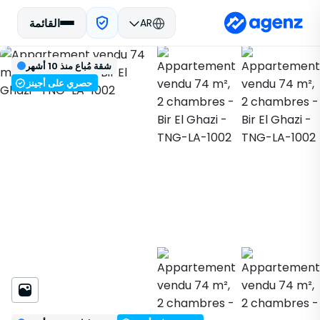
AR
القائمة
العقارات في المغرب
مباع
طنجة - أصيلا
تسجيل
الرجوع
شقة مُباع منذ 10 أشهر
شقة
بير الغازي
TNG-LA-1002
حصري على أجينز