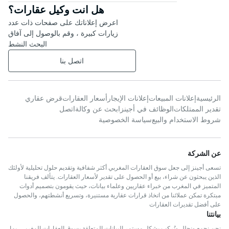
هل انت وكيل عقارات؟
اعرض إعلاناتك على صفحات ذات عدد
زيارات كبيرة ، وقم بالوصول إلى آفاق
البحث النشط
اتصل بنا
الرئيسية
إعلانات المبيعات
إعلانات الإيجار
أسعار العقارات
قرض عقاري
تقدير الممتلكات
الوظائف في أجينز
ابحث عن وكالة
اتصل
شروط الاستخدام والبيع
سياسة الخصوصية
عن الشركة
تسعى أجينز إلى جعل سوق العقارات المغربي أكثر شفافية وتقديم حلول تحليلية لأولئك
الذين يبحثون عن شراء، بيع أو الحصول على تقدير لأسعار العقارات. يتألف فريقنا
المتميز في المغرب من خبراء عقاريين وعلماء بيانات، حيث يقومون بتصميم أدوات
مبتكرة تمكن عملائنا من اتخاذ قرارات عقارية مستنيرة، وتسريع أنشطتهم، والحصول
على أفضل تقديرات العقارات
بيانتنا
نحن نجمع ونحلل ونُركب بشكل مستمر البيانات المتعلقة بسوق العقارات المغربي، بما