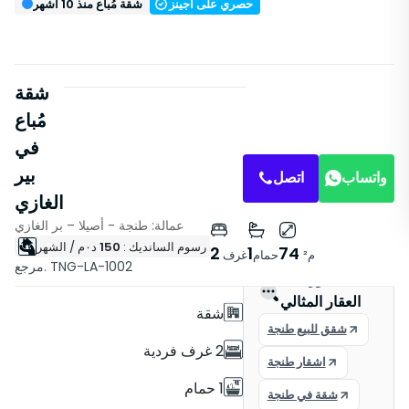
حصري على أجينز
شقة مُباع منذ 10 أشهر
شقة
مُباع
في
بير
واتساب
اتصل
الغازي
عمالة: طنجة - أصيلا – بر الغازي
رسوم السانديك :
150
د٠م
/ الشهر
خصائص
2
1
74
م²
حمام
غرف
مرجع. TNG-LA-1002
مع مصعد
العثور على
العقار المثالي
شقة
شقق للبيع طنجة
2 غرف فردية
اشقار طنجة
1 حمام
شقة في طنجة