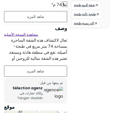
74 م²
شقة للبيع طنجة
طنجة بالية طنجة
غير مؤثث
الدريسية طنجة
الطابق الأول على 5
وصف
مشاهدة النسخة الأصلية
6 شقق لكل مستوى
تعال لاكتشاف هذه الشقة الساحرة
عمر البناء : بين 6 و 10 سنة
بمساحة 74 متر مربع في طنجة-
أصيلة، تقع في منطقة هادئة وممتعة.
حالة العقار : مقبول
تعتبر هذه الشقة مثالية للزوجين أو
العائلة الصغيرة الباحثة عن مسكنها
شمال شرق
الأول. استمتع بإطلالة مفتوحة وتوجه
شمال شرق للحصول على أقصى قدر
من أشعة الشمس. تتكون من: - غرفة
تم بيعها من قبل :
Sélection agenz
معيشة - 2 غرف نوم - حمام - مطبخ
وكالة عقارات في
يعمل. رسوم النقابة الشهرية مقدارها
Tanger-Assilah
150 درهم. لا تفوت هذه الفرصة واتصل
موقع
بنا لترتيب زيارة.