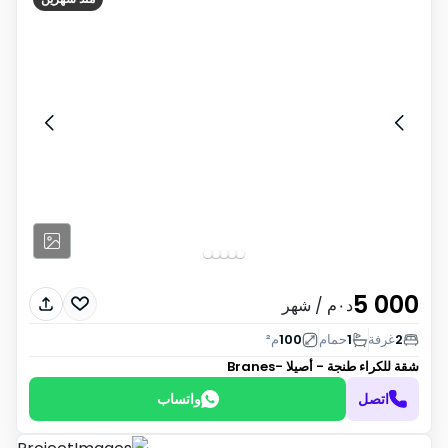
5 000
د٠م
/ شهر
2
غرفة
1
حمام
100
م²
شقة للكراء
طنجة - أصيلا -Branes
اتصل
واتساب