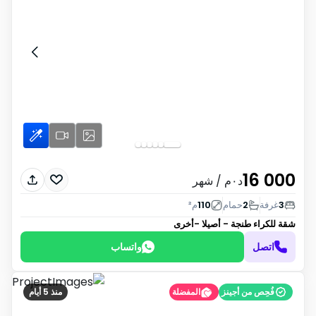
16 000
د٠م
/ شهر
3
غرفة
2
حمام
110
م²
شقة للكراء
طنجة - أصيلا -أخرى
اتصل
واتساب
فُحِص من أجينز
المفضلة
منذ 5 أيام