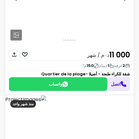
11 000
د٠م
/ شهر
2
غرفة
1
حمام
150
م²
شقة للكراء
طنجة - أصيلا -Quartier de la plage
اتصل
واتساب
منذ شهر واحد