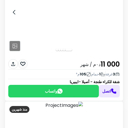
11 000
د٠م
/ شهر
3
غرفة
1
حمام
105
م²
شقة للكراء
طنجة - أصيلا -ايبيريا
اتصل
واتساب
منذ شهرين