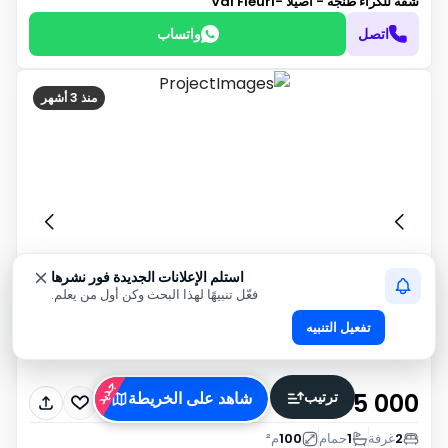
شقة للكراء
طنجة - أصيلا -Val Fleuri
اتصل
واتساب
منذ 3 أشهر
استلم الإعلانات الجديدة فور نشرها
فعّل تنبيهًا لهذا البحث وكن أول من يعلم.
تفعيل التنبيه
جديد
ترتيب
5 000
شاهد على الخريطة
د٠م
/ شهر
2
غرفة
1
حمام
100
م²