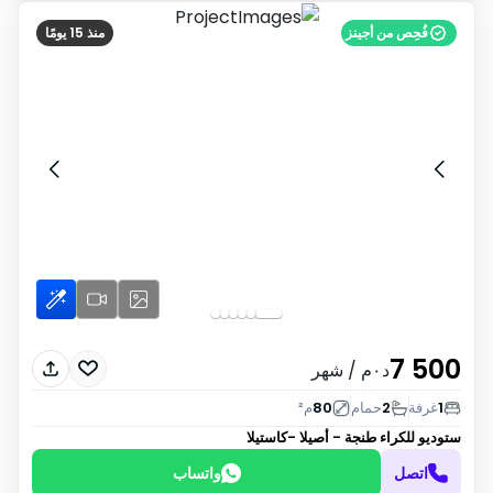
فُحِص من أجينز
منذ 15 يومًا
7 500
د٠م
/ شهر
1
غرفة
2
حمام
80
م²
ستوديو للكراء
طنجة - أصيلا -كاستيلا
اتصل
واتساب