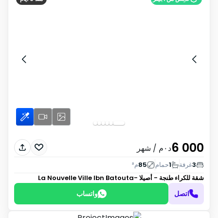
6 000
د٠م
/ شهر
3
غرفة
1
حمام
85
م²
شقة للكراء
طنجة - أصيلا -La Nouvelle Ville Ibn Batouta
اتصل
واتساب