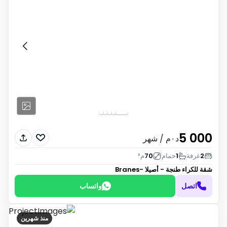
5 000
د٠م
/ شهر
2
غرفة
1
حمام
70
م²
شقة للكراء
طنجة - أصيلا -Branes
اتصل
واتساب
منذ شهرين