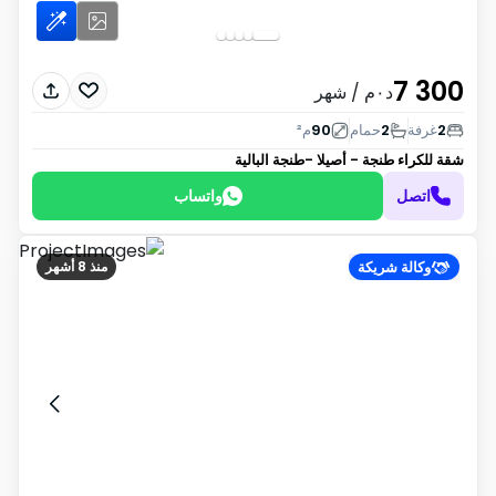
7 300
د٠م
/ شهر
2
غرفة
2
حمام
90
م²
شقة للكراء
طنجة - أصيلا -طنجة البالية
اتصل
واتساب
وكالة شريكة
منذ 8 أشهر