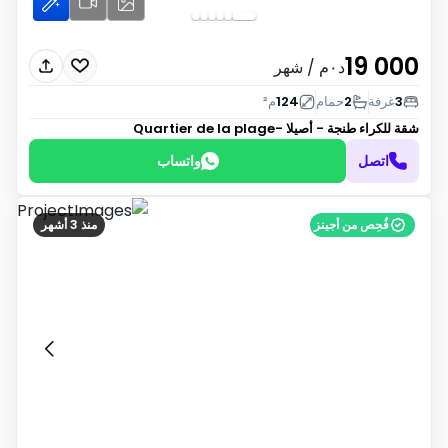
19 000
د٠م
/ شهر
3
غرفة
2
حمام
124
م²
شقة للكراء
طنجة - أصيلا -Quartier de la plage
اتصل
واتساب
فُحِص من أجينز
منذ 3 أشهر