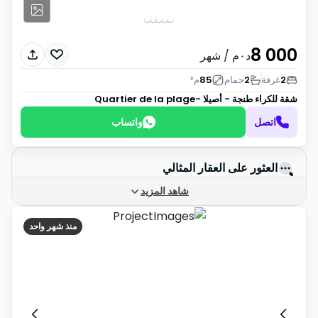
8 000
د٠م
/ شهر
2
غرفة
2
حمام
85
م²
شقة للكراء
طنجة - أصيلا -Quartier de la plage
اتصل
واتساب
العثور على العقار المثالي
شاهد المزيد
منذ شهر واحد