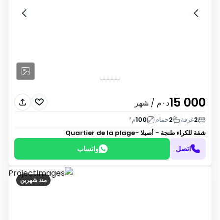
15 000
د٠م
/ شهر
2
غرفة
2
حمام
100
م²
شقة للكراء
طنجة - أصيلا -Quartier de la plage
اتصل
واتساب
منذ شهرين