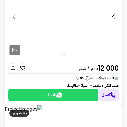
12 000
د٠م
/ شهر
3
غرفة
2
حمام
119
م²
شقة للكراء
طنجة - أصيلا -مالاباطا
اتصل
واتساب
منذ شهرين