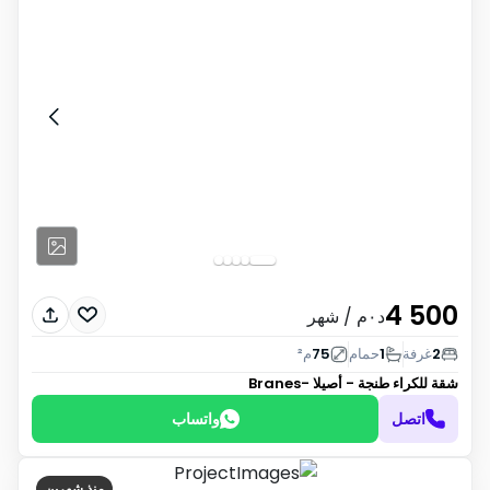
4 500
د٠م
/ شهر
2
غرفة
1
حمام
75
م²
شقة للكراء
طنجة - أصيلا -Branes
اتصل
واتساب
منذ شهرين