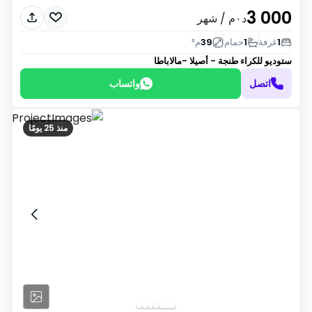
3 000
د٠م
/ شهر
1
غرفة
1
حمام
39
م²
ستوديو للكراء
طنجة - أصيلا -مالاباطا
اتصل
واتساب
منذ 25 يومًا