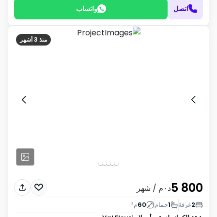
اتصل
واتساب
منذ 3 أشهر
5 800
د٠م
/ شهر
2
غرفة
1
حمام
60
م²