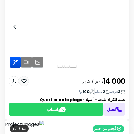
14 000
د٠م
/ شهر
3
غرفة
2
حمام
100
م²
شقة للكراء
طنجة - أصيلا -Quartier de la plage
اتصل
واتساب
فُحِص من أجينز
منذ 7 أيام