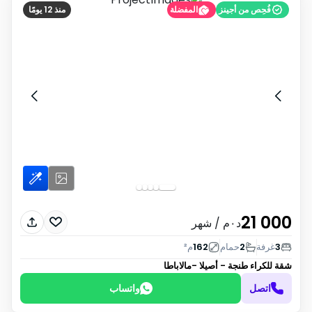
فُحِص من أجينز
المفضلة
منذ 12 يومًا
21 000
د٠م
/ شهر
3
غرفة
2
حمام
162
م²
شقة للكراء
طنجة - أصيلا -مالاباطا
اتصل
واتساب