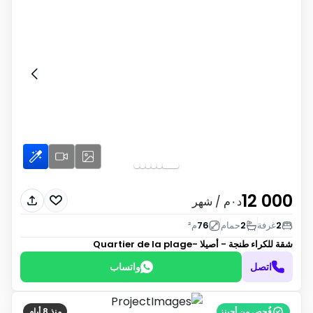
12 000
د٠م
/ شهر
2
غرفة
2
حمام
76
م²
شقة للكراء
طنجة - أصيلا -Quartier de la plage
اتصل
واتساب
فُحِص من أجينز
منذ 8 أيام