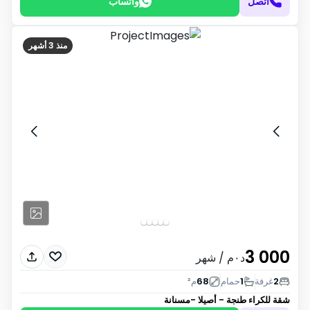
اتصل
واتساب
منذ 3 أشهر
3 000
د٠م
/ شهر
2
غرفة
1
حمام
68
م²
شقة للكراء
طنجة - أصيلا -مسنانة