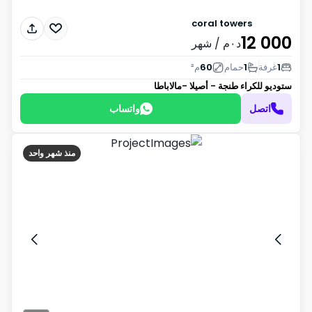
coral towers
12 000
د٠م
/ شهر
1
غرفة
1
حمام
60
م²
ستوديو للكراء
طنجة - أصيلا -مالاباطا
اتصل
واتساب
منذ شهر واحد