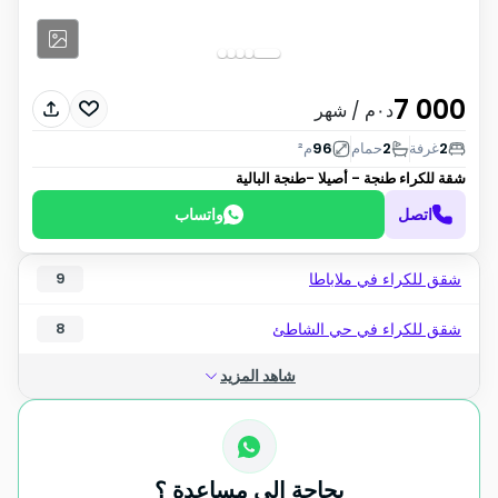
7 000
د٠م
/ شهر
2
غرفة
2
حمام
96
م²
شقة للكراء
طنجة - أصيلا -طنجة البالية
اتصل
واتساب
شقق للكراء في ملاباطا
9
شقق للكراء في حي الشاطئ
8
شاهد المزيد
بحاجة الى مساعدة ؟