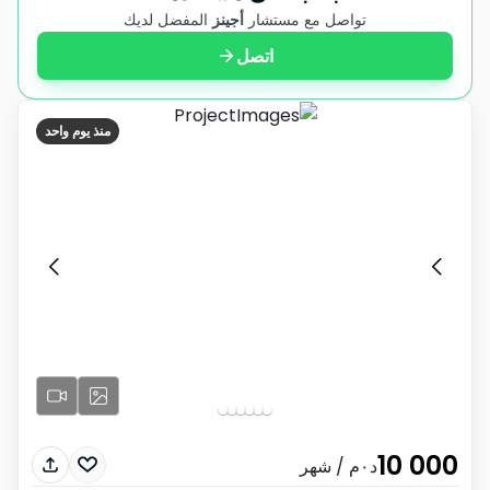
تواصل مع مستشار
أجينز
المفضل لديك
اتصل
منذ يوم واحد
10 000
د٠م
/ شهر