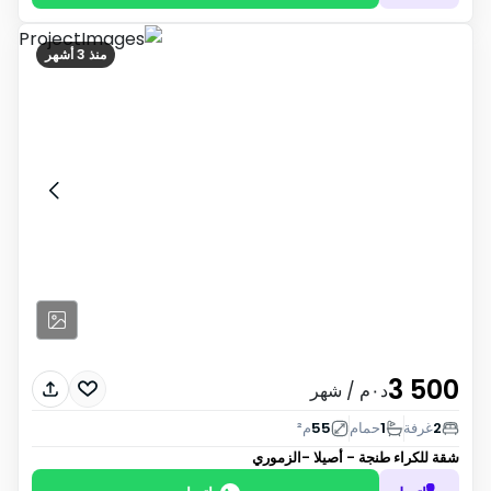
منذ 3 أشهر
3 500
د٠م
/ شهر
2
غرفة
1
حمام
55
م²
شقة للكراء
طنجة - أصيلا -الزموري