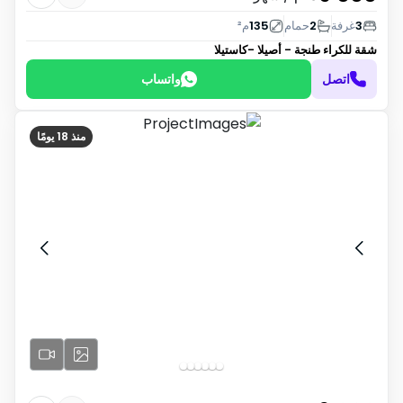
3
غرفة
2
حمام
135
م²
شقة للكراء
طنجة - أصيلا -كاستيلا
اتصل
واتساب
منذ 18 يومًا