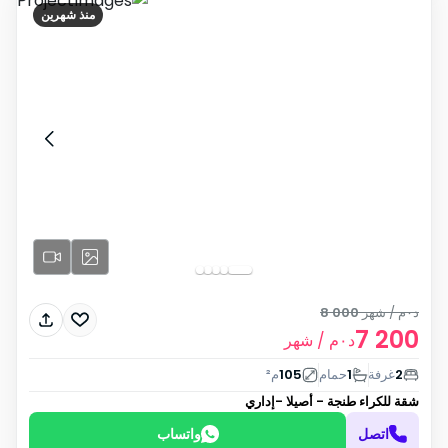
منذ شهرين
د٠م
/ شهر
8 000
7 200
د٠م
/ شهر
2
غرفة
1
حمام
105
م²
شقة للكراء
طنجة - أصيلا -إداري
اتصل
واتساب