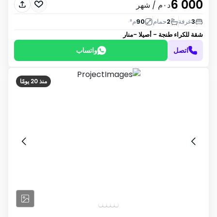
6 000
د٠م
/ شهر
3
غرفة
2
حمام
90
م²
شقة للكراء
طنجة - أصيلا -منار
اتصل
واتساب
منذ 20 يومًا