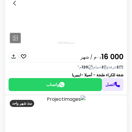
16 000
د٠م
/ شهر
2
غرفة
2
حمام
120
م²
شقة للكراء
طنجة - أصيلا -ايبيريا
اتصل
واتساب
منذ شهر واحد