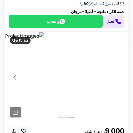
3
غرفة
2
حمام
80
م²
شقة للكراء
طنجة - أصيلا -مرجان
اتصل
واتساب
منذ 15 يومًا
9 000
د٠م
/ شهر