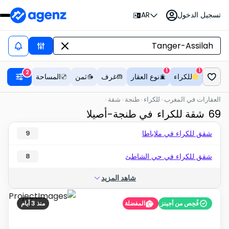
تسجيل الدخول
AR
1
1
2
للكراء
نوع العقار
غرف
ثمن
المساحة
العقارات في المغرب
للكراء
طنجة
شقة
69
شقة للكراء
في طنجة-أصيلا
شقق للكراء في ملاباطا
9
شقق للكراء في حي الشاطئ
8
شاهد المزيد
فُحِص من أجينز
المفضلة
منذ 3 أيام