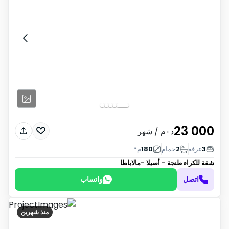
23 000
د٠م
/ شهر
3
غرفة
2
حمام
180
م²
شقة للكراء
طنجة - أصيلا -مالاباطا
اتصل
واتساب
منذ شهرين