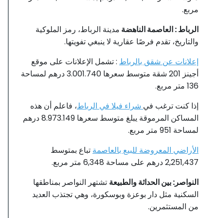
مربع.
الرباط : العاصمة الناهضة
مدينة الرباط، رمز الملوكية
والتاريخ، تقدم فرصًا عقارية لا ينبغي تفويتها.
إعلانات عن شقق بالرباط
: تشمل الإعلانات على موقع
أجينز 201 شقة متوسط ​​سعرها 3.001.740 درهم لمساحة
136 متر مربع.
إذا كنت ترغب في
شراء فيلا في الرباط
، فاعلم أن هذه
المساكن المرموقة يبلغ متوسط ​​سعرها 8.973.149 درهم
لمساحة 951 متر مربع.
الأراضي المعروضة للبيع بالعاصمة
2,251,437 درهم على مساحة 6,348 متر مربع.
النواصر: بين الحداثة والطبيعة
تشتهر النواصر بمناطقها
السكنية مثل دار بوعزة وبوسكورة، وهي تجتذب العديد
من المستثمرين.