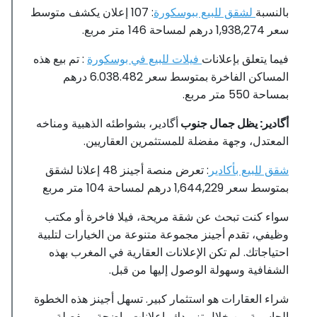
بالنسبة
لشقق للبيع ببوسكورة
: 107 إعلان يكشف متوسط
​​سعر 1,938,274 درهم لمساحة 146 متر مربع.
فيما يتعلق بإعلانات
فيلات للبيع في بوسكورة
: تم بيع هذه
المساكن الفاخرة بمتوسط ​​سعر 6.038.482 درهم
بمساحة 550 متر مربع.
أگادير: يظل جمال جنوب
أگادير، بشواطئه الذهبية ومناخه
المعتدل، وجهة مفضلة للمستثمرين العقاريين.
شقق للبيع بأكادير
: تعرض منصة أجينز 48 إعلانا لشقق
بمتوسط ​​سعر 1,644,229 درهم لمساحة 104 متر مربع
سواء كنت تبحث عن شقة مريحة، فيلا فاخرة أو مكتب
وظيفي، تقدم أجينز مجموعة متنوعة من الخيارات لتلبية
احتياجاتك. لم تكن الإعلانات العقارية في المغرب بهذه
الشفافية وسهولة الوصول إليها من قبل.
شراء العقارات هو استثمار كبير. تسهل أجينز هذه الخطوة
الحاسمة من خلال تزويدك بإعلانات واضحة ومفصلة