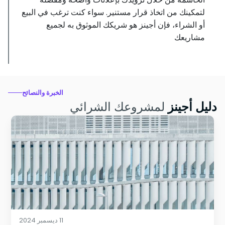
لتمكينك من اتخاذ قرار مستنير. سواء كنت ترغب في البيع
أو الشراء، فإن أجينز هو شريكك الموثوق به لجميع
مشاريعك
الخبرة والنصائح
دليل أجينز
لمشروعك الشرائي
11 ديسمبر 2024