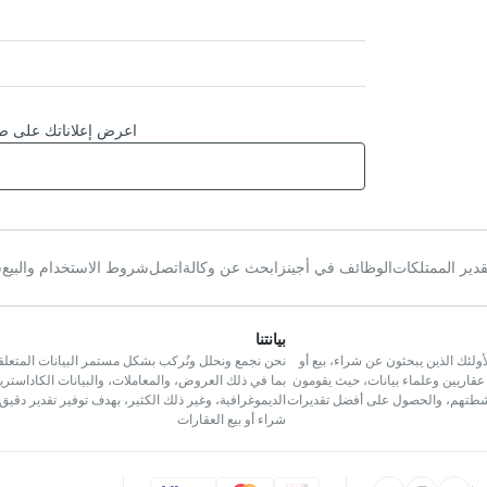
اعرض إعلاناتك على صف
قدير الممتلكات
الوظائف في أجينز
ابحث عن وكالة
اتصل
شروط الاستخدام والبيع
س
بيانتنا
لئك الذين يبحثون عن شراء، بيع أو
نحن نجمع ونحلل ونُركب بشكل مستمر البيانات المتعلق
عقاريين وعلماء بيانات، حيث يقومون
بما في ذلك العروض، والمعاملات، والبيانات الكاداسترية،
أنشطتهم، والحصول على أفضل تقديرات
الديموغرافية، وغير ذلك الكثير، بهدف توفير تقدير دقيق
شراء أو بيع العقارات