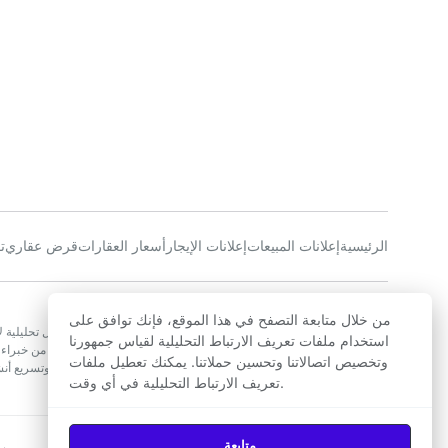
الرئيسية
إعلانات المبيعات
إعلانات الإيجار
أسعار العقارات
قرض عقاري
ت
عن الشركة
من خلال متابعة التصفح في هذا الموقع، فإنك توافق على
تسعى أجينز إلى جعل سوق العقارات المغربي أكثر شفافية وتقديم حلول تحليلية لأو
استخدام ملفات تعريف الارتباط التحليلية لقياس جمهورنا
الحصول على تقدير لأسعار العقارات. يتألف فريقنا المتميز في المغرب من خبراء 
وتخصيص اتصالاتنا وتحسين حملاتنا. يمكنك تعطيل ملفات
بتصميم أدوات مبتكرة تمكن عملائنا من اتخاذ قرارات عقارية مستنيرة، وتسريع 
تعريف الارتباط التحليلية في أي وقت.
العقارات
متابعة