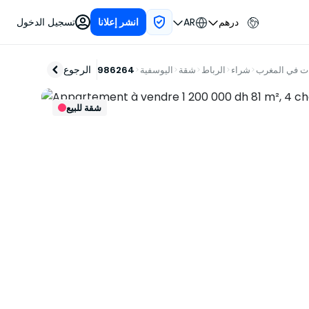
درهم
AR
تسجيل الدخول
انشر إعلانا
الرجوع
ات في المغرب
شراء
الرباط
شقة
اليوسفية
986264
شقة للبيع