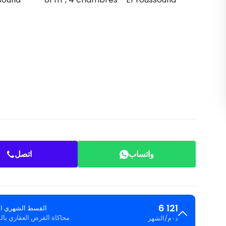
واتساب
اتصل
6 121
القسط الشهري ال
محاكاة القرض العقاري با
د٠م
/
الشهر