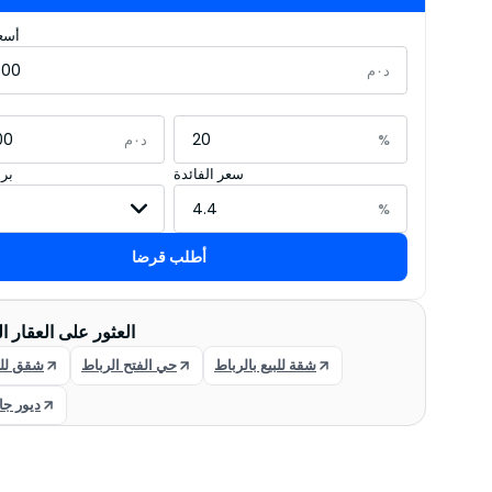
أسعا
د٠م
%
د٠م
سعر الفائدة
بر
%
أطلب قرضا
العثور على العقار ا
شقة للبيع بالرباط
حي الفتح الرباط
شقق للب
ديور جا