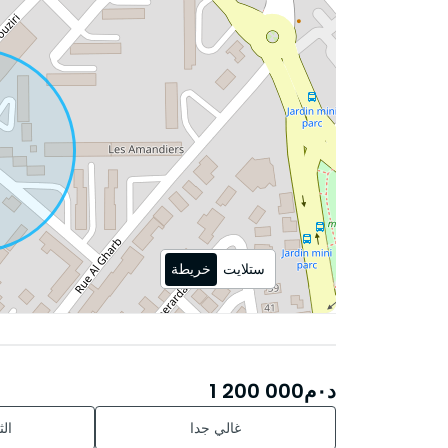
ستلايت
خريطة
د٠م
1 200 000
غالي جدا
ال