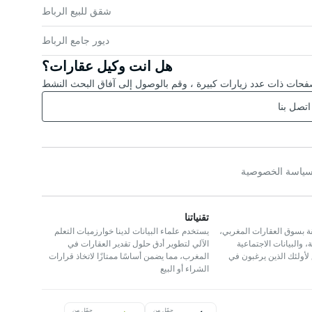
شقق للبيع الرباط
ديور جامع الرباط
هل انت وكيل عقارات؟
حات ذات عدد زيارات كبيرة ، وقم بالوصول إلى آفاق البحث النشط
اتصل بنا
ياسة الخصوصية
تقنياتنا
ة بسوق العقارات المغربي،
يستخدم علماء البيانات لدينا خوارزميات التعلم
 والبيانات الاجتماعية
الآلي لتطوير أدق حلول تقدير العقارات في
 لأولئك الذين يرغبون في
المغرب، مما يضمن أساسًا ممتازًا لاتخاذ قرارات
الشراء أو البيع
حمّل من
حمّل من