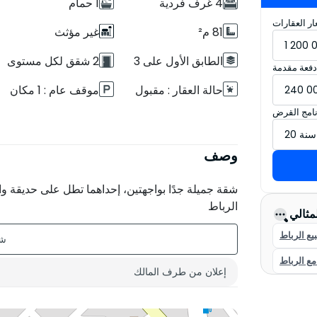
4 غرف فردية
1 حمام
ر العقارات
81 م²
غير مؤثث
الطابق الأول على 3
2 شقق لكل مستوى
دفعة مقدمة
حالة العقار : مقبول
موقف عام : 1 مكان
نامج القرض
وصف
شقة جميلة جدًا بواجهتين، إحداهما تطل على حديقة و
الرباط
لمثالي
يع الرباط
مع الرباط
إعلان من طرف المالك