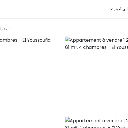
لى أجينز
العقار