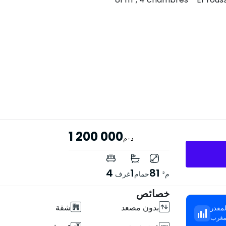
1 200 000
د٠م
4
1
81
م²
حمام
غرف
خصائص
بدون مصعد
شقة
مقدر
لمغرب