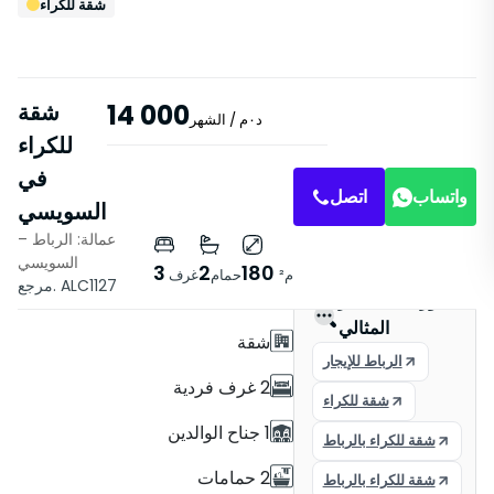
شقة للكراء
14 000
شقة
د٠م
/ الشهر
للكراء
في
واتساب
اتصل
السويسي
عمالة: الرباط –
خصائص
السويسي
3
2
180
م²
حمام
غرف
مرجع. ALC1127
مع مصعد
العثور على العقار
المثالي
شقة
الرباط للإيجار
2 غرف فردية
شقة للكراء
1 جناح الوالدين
شقة للكراء بالرباط
2 حمامات
شقة للكراء بالرباط