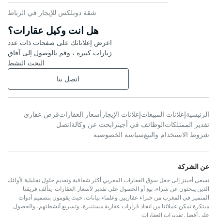
شقة دوبلكس للإيجار في الرباط
هل انت وكيل عقارات؟
اعرض إعلاناتك على صفحات ذات عدد
زيارات كبيرة ، وقم بالوصول إلى آفاق
البحث النشط
اتصل بنا
الرئيسية
إعلانات المبيعات
إعلانات الإيجار
أسعار العقارات
قرض عقاري
تقدير الممتلكات
الوظائف في أجينز
ابحث عن وكالة
اتصل
شروط الاستخدام والبيع
سياسة الخصوصية
عن الشركة
تسعى أجينز إلى جعل سوق العقارات المغربي أكثر شفافية وتقديم حلول تحليلية لأولئك
الذين يبحثون عن شراء، بيع أو الحصول على تقدير لأسعار العقارات. يتألف فريقنا
المتميز في المغرب من خبراء عقاريين وعلماء بيانات، حيث يقومون بتصميم أدوات
مبتكرة تمكن عملائنا من اتخاذ قرارات عقارية مستنيرة، وتسريع أنشطتهم، والحصول
على أفضل تقديرات العقارات