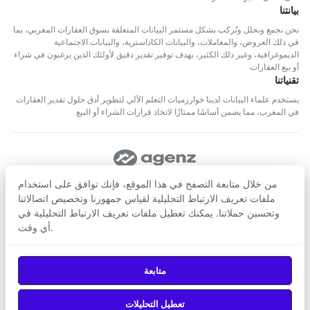
بيانتنا
نحن نجمع ونحلل ونُركب بشكل مستمر البيانات المتعلقة بسوق العقارات المغربي، بما
في ذلك العروض، والمعاملات، والبيانات الكاداسترية، والبيانات الاجتماعية
الديموغرافية، وغير ذلك الكثير، بهدف توفير تقدير دقيق لأولئك الذين يرغبون في شراء
أو بيع العقارات
تقنياتنا
يستخدم علماء البيانات لدينا خوارزميات التعلم الآلي لتطوير أدق حلول تقدير العقارات
في المغرب، مما يضمن أساسًا ممتازًا لاتخاذ قرارات الشراء أو البيع
تابعنا
من خلال متابعة التصفح في هذا الموقع، فإنك توافق على استخدام
ملفات تعريف الارتباط التحليلية لقياس جمهورنا وتخصيص اتصالاتنا
وتحسين حملاتنا. يمكنك تعطيل ملفات تعريف الارتباط التحليلية في
حمّل من
حمّل من
أي وقت.
Google Play
App Store
© 2026
Agenz
— جميع الحقوق محفوظة.
متابعة
تعطيل التحليلات