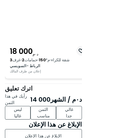
18 000
د٠م
شقة للكراء
م²
150
حمامات
2
غرف
3
الرباط -السويسي
إعلان من طرف المالك
اترك تعليق
رأيك في هذا
د٠م
/ الشهر
14 000
الثمن
غالي
الثمن
ليس
جدا
مناسب
غاليا
الإبلاغ عن هذا الإعلان
الإبلاغ عن هذا الإعلان