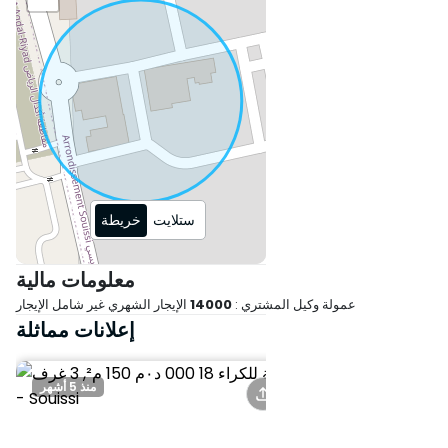
• الميزات: شقة مشرقة طوال اليوم
بفضل توجيهها، قريبة من جميع وسائل
الراحة.
الإيجار: 14،000 درهم / شهر
اتصل بنا اليوم للحصول على مزيد من
المعلومات أو لترتيب زيارة! (العروض
المماثلة متوفرة)
ستلايت
خريطة
معلومات مالية
عمولة وكيل المشتري :
14000
الإيجار الشهري غير شامل الإيجار
إعلانات مماثلة
منذ 5 أشهر