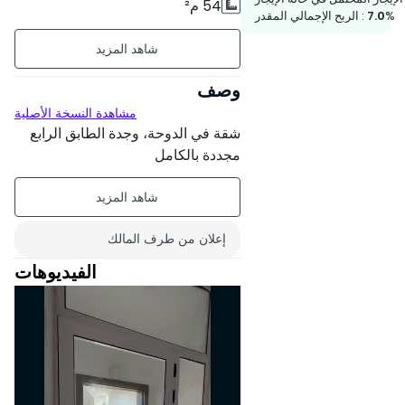
54 م²
%
7.0
الربح الإجمالي المقدر :
غير مؤثث
طابق4 على 4
وصف
مشاهدة النسخة الأصلية
4 شقق لكل مستوى
شقة في الدوحة، وجدة الطابق الرابع
عمر البناء : بين 11 و 20 سنة
مجددة بالكامل
حالة العقار : مجدد كليا
إعلان من طرف المالك
الفيديوهات