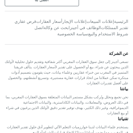
الرئيسية
إعلانات المبيعات
إعلانات الإيجار
أسعار العقارات
قرض عقاري
تقدير الممتلكات
الوظائف في أجينز
ابحث عن وكالة
اتصل
شروط الاستخدام والبيع
سياسة الخصوصية
عن الشركة
تسعى أجينز إلى جعل سوق العقارات المغربي أكثر شفافية وتقديم حلول تحليلية لأولئك
الذين يبحثون عن شراء، بيع أو الحصول على تقدير لأسعار العقارات. يتألف فريقنا
المتميز في المغرب من خبراء عقاريين وعلماء بيانات، حيث يقومون بتصميم أدوات
مبتكرة تمكن عملائنا من اتخاذ قرارات عقارية مستنيرة، وتسريع أنشطتهم، والحصول
على أفضل تقديرات العقارات
بيانتنا
نحن نجمع ونحلل ونُركب بشكل مستمر البيانات المتعلقة بسوق العقارات المغربي، بما
في ذلك العروض، والمعاملات، والبيانات الكاداسترية، والبيانات الاجتماعية
الديموغرافية، وغير ذلك الكثير، بهدف توفير تقدير دقيق لأولئك الذين يرغبون في شراء
أو بيع العقارات
تقنياتنا
يستخدم علماء البيانات لدينا خوارزميات التعلم الآلي لتطوير أدق حلول تقدير العقارات
في المغرب، مما يضمن أساسًا ممتازًا لاتخاذ قرارات الشراء أو البيع