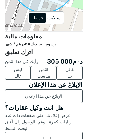
ستلايت
خريطة
معلومات مالية
رسوم السنديك
80
درهم / شهر
اترك تعليق
د٠م
305 000
رأيك في هذا الثمن
غالي
الثمن
ليس
جدا
مناسب
غاليا
الإبلاغ عن هذا الإعلان
الإبلاغ عن هذا الإعلان
هل انت وكيل عقارات؟
اعرض إعلاناتك على صفحات ذات عدد
زيارات كبيرة ، وقم بالوصول إلى آفاق
البحث النشط
اتصل بنا