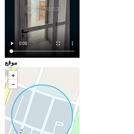
موقع
+
−