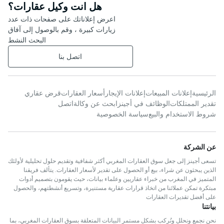
هل انت وكيل عقارات؟
اعرض إعلاناتك على صفحات ذات عدد
زيارات كبيرة ، وقم بالوصول إلى آفاق
البحث النشط
اتصل بنا
الرئيسية
إعلانات المبيعات
إعلانات الإيجار
أسعار العقارات
قرض عقاري
تقدير الممتلكات
الوظائف في أجينز
ابحث عن وكالة
اتصل
شروط الاستخدام والبيع
سياسة الخصوصية
عن الشركة
تسعى أجينز إلى جعل سوق العقارات المغربي أكثر شفافية وتقديم حلول تحليلية لأولئك
الذين يبحثون عن شراء، بيع أو الحصول على تقدير لأسعار العقارات. يتألف فريقنا
المتميز في المغرب من خبراء عقاريين وعلماء بيانات، حيث يقومون بتصميم أدوات
مبتكرة تمكن عملائنا من اتخاذ قرارات عقارية مستنيرة، وتسريع أنشطتهم، والحصول
على أفضل تقديرات العقارات
بيانتنا
نحن نجمع ونحلل ونُركب بشكل مستمر البيانات المتعلقة بسوق العقارات المغربي، بما