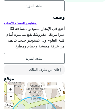
مؤثث
الطابق الأول على 3
وصف
مشاهدة النسخة الأصلية
عمر البناء : بين 1 و 5 سنوات
أضع في الإيجار استوديو بمساحة 33
حالة العقار : جديد
مترا مربعًا، مفروشًا. يقع مباشرة أمام
كلية العلوم و... الاستوديو جديد، يتألف
إقامة آمنة
من غرفة معيشة وحمام ومطبخ.
تحتوي غرفة المعيشة على سريرين
بدون مواجهة
منفصلين مع طاولتين لليل، ومكتبين
مع كرسيين، كرسي بتصميم حرف L،
مكيف هواء، خزانة، وستارة مزدوجة.
إعلان من طرف المالك
المطبخ مجهز بثلاجة، وخزانة تخزين
موقع
صغيرة، وجهاز طهي كهربائي. يحتوي
الحمام على سخان ماء كهربائي. لمزيد
+
من المعلومات، يرجى التواصل معي
−
على رقمي. (يرجى عدم وساطة
الوسطاء)