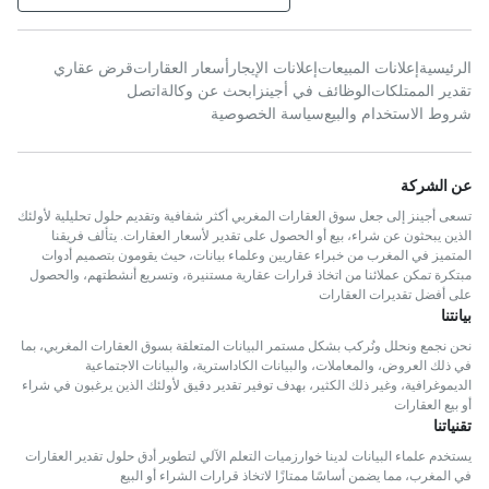
الرئيسية
إعلانات المبيعات
إعلانات الإيجار
أسعار العقارات
قرض عقاري
تقدير الممتلكات
الوظائف في أجينز
ابحث عن وكالة
اتصل
شروط الاستخدام والبيع
سياسة الخصوصية
عن الشركة
تسعى أجينز إلى جعل سوق العقارات المغربي أكثر شفافية وتقديم حلول تحليلية لأولئك
الذين يبحثون عن شراء، بيع أو الحصول على تقدير لأسعار العقارات. يتألف فريقنا
المتميز في المغرب من خبراء عقاريين وعلماء بيانات، حيث يقومون بتصميم أدوات
مبتكرة تمكن عملائنا من اتخاذ قرارات عقارية مستنيرة، وتسريع أنشطتهم، والحصول
على أفضل تقديرات العقارات
بيانتنا
نحن نجمع ونحلل ونُركب بشكل مستمر البيانات المتعلقة بسوق العقارات المغربي، بما
في ذلك العروض، والمعاملات، والبيانات الكاداسترية، والبيانات الاجتماعية
الديموغرافية، وغير ذلك الكثير، بهدف توفير تقدير دقيق لأولئك الذين يرغبون في شراء
أو بيع العقارات
تقنياتنا
يستخدم علماء البيانات لدينا خوارزميات التعلم الآلي لتطوير أدق حلول تقدير العقارات
في المغرب، مما يضمن أساسًا ممتازًا لاتخاذ قرارات الشراء أو البيع