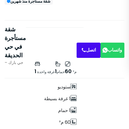
شقة مستأجرة منذ شهرين
شقة
مستأجرة
في حي
واتساب
اتصل
الحديقة
– حي بارك
خصائص
1
1
60
م²
حمام
غرفة واحدة
مع مصعد
ستوديو
1 غرفة بسيطة
1 حمام
60 م²