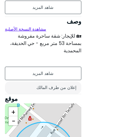
مؤثث
طابق5 على 6
وصف
مشاهدة النسخة الأصلية
6 شقق لكل مستوى
🏡 للإيجار: شقة ساحرة مفروشة
عمر البناء : بين 6 و 10 سنة
بمساحة 53 متر مربع - حي الحديقة،
المحمدية
حالة العقار : مجدد كليا
تقع هذه الشقة بمساحة 53 متر مربع
إقامة آمنة
في إحدى الإقامات الآمنة والهادئة في
قلب حي الحديقة الشهير في المحمدية،
Sud-Ouest
وتوفر مساحة معيشة مريحة وعصرية،
إعلان من طرف المالك
اتجاه الغرف : جنوب
مثالية لشخص واحد أو زوجين.
موقع
✨ ميزات العقار:
+
−
• 🛋️ غرفة معيشة مشرقة مع منطقة
جلوس ومنطقة تناول الطعام