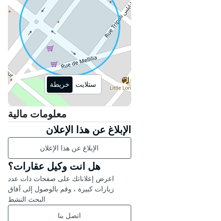
• 🛏️ غرفة نوم واسعة مع تخزين
• 🛁 حمام عصري ووظيفي
• 🧺 مجهزة بغسالة ومجفف
• 🌐 انترنت
• 🚗 موقف سيارات خاص في الإقامة
• 🔐 إقامة آمنة مع وصول محدد
ستلايت
خريطة
📍 الموقع: حي الحديقة، المحمدية -
قرب المتاجر والمقاهي والمساحات
الخضراء والطرق الرئيسية.
معلومات مالية
الإبلاغ عن هذا الإعلان
💰 الإيجار الشهري: 6000 درهم
الإبلاغ عن هذا الإعلان
---
هل انت وكيل عقارات؟
اعرض إعلاناتك على صفحات ذات عدد
📞 مهتم؟ اتصل بنا الآن لترتيب زيارة
زيارات كبيرة ، وقم بالوصول إلى آفاق
واكتشاف منزلك المستقبلي.
البحث النشط
اتصل بنا