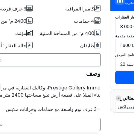
لمغرب
كاميرا المراقبة
3 غرف فردية
ر العقارات
4 حمامات
2400 م² من مساحة الأرض
400 م² من المساحة المبنية
مؤثث
دفعة مقدمة
طابقان
حالة العقار :
نامج القرض
إقامة آمنة
حديقة
مسبح
المرآب
وصف
بدون مواجهة
Prestige Gallery Immo، وكالتك ا
بناء الفيلا على قطعة أرض تبلغ مساحتها 2400 متر مربع، وتتكون من ما يلي:
لمثالي
يع بمراكش
- 3 غرف نوم واسعة مع حمامات وخزانات ملابس
- تبعية في الحديقة، مثالية للضيوف أو كمساحة تخزي
- حمام سباحة بمقاس 12 × 6 متر، مثالي للاسترخاء والاستمتاع بالأيام المشمسة.