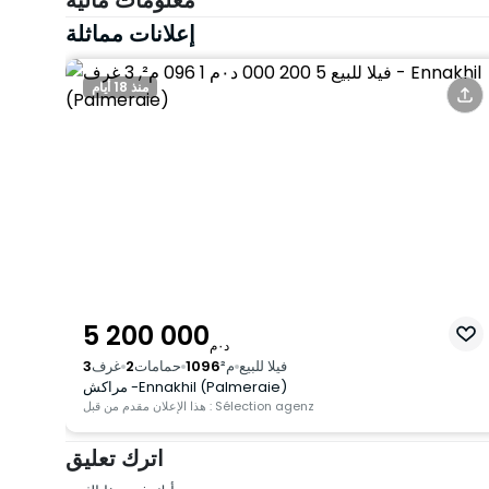
معلومات مالية
إعلانات مماثلة
منذ 18 أيام
5 200 000
د٠م
فيلا للبيع
م²
1096
حمامات
2
غرف
3
مراكش -Ennakhil (Palmeraie)
هذا الإعلان مقدم من قبل : Sélection agenz
اترك تعليق