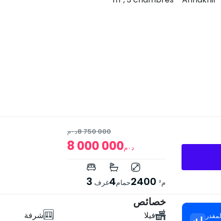
8 750 000
د٠م
8 000 000
د٠م
3
4
2400
م²
حمام
غرف
خصائص
فيلا
شرفة
مقدر