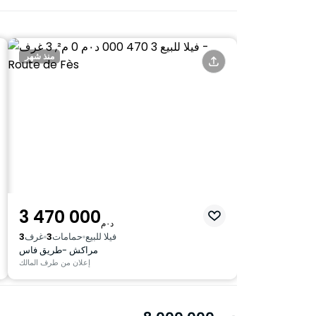
منذ شهر
3 470 000
د٠م
فيلا للبيع
حمامات
3
غرف
3
مراكش -طريق فاس
إعلان من طرف المالك