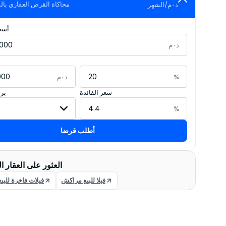
محاكاة القرض العقاري با
د٠م
/
الشهر
أسعا
د٠م
%
د٠م
سعر الفائدة
بر
%
أطلب قرضا
العثور على العقار ا
فيلا للبيع مراكش
فيلات فاخرة للب