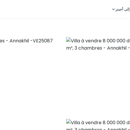
لى أجينز