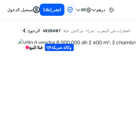
درهم
AR
تسجيل الدخول
انشر إعلانا
الرجوع
العقارات في المغرب
شراء
مراكش
فيلا
VE25087
وكالة شريكة
فيلا للبيع