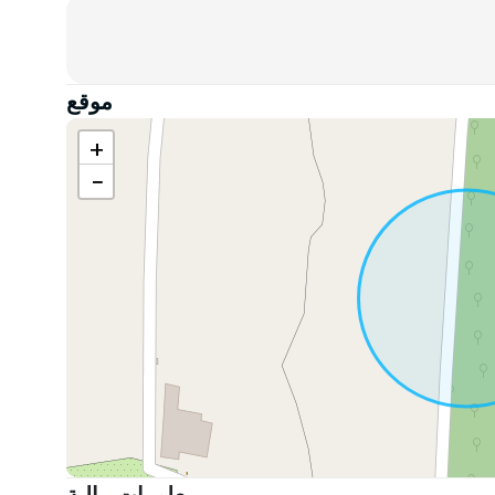
 بسلام.
موقع
+
−