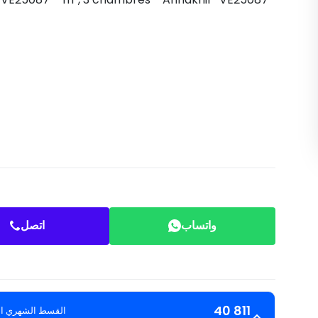
واتساب
اتصل
40 811
القسط الشهري ال