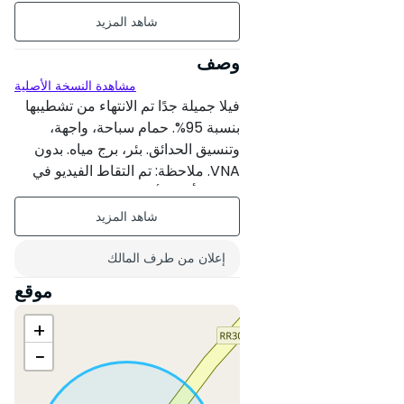
1300 م² من مساحة الأرض
320 م² من المساحة المبنية
وصف
مشاهدة النسخة الأصلية
غير مؤثث
فيلا جميلة جدًا تم الانتهاء من تشطيبها
طابقان
بنسبة 95%. حمام سباحة، واجهة،
وتنسيق الحدائق. بئر، برج مياه. بدون
عمر البناء : جديدة
VNA. ملاحظة: تم التقاط الفيديو في
الإعلان أثناء الأعمال، لقد تقدم العمل
حالة العقار : جديد
منذ ذلك الحين.
حديقة
إعلان من طرف المالك
مسبح
موقع
غرب
+
اتجاه الغرف : غرب
−
المرآب