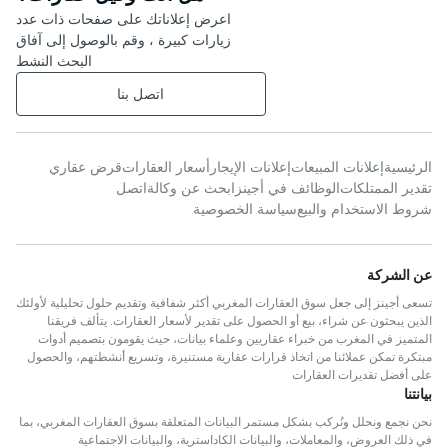
اعرض إعلاناتك على صفحات ذات عدد
زيارات كبيرة ، وقم بالوصول إلى آفاق
البحث النشط
اتصل بنا
الرئيسية
إعلانات المبيعات
إعلانات الإيجار
أسعار العقارات
قرض عقاري
تقدير الممتلكات
الوظائف في أجينز
ابحث عن وكالة
اتصل
شروط الاستخدام والبيع
سياسة الخصوصية
عن الشركة
تسعى أجينز إلى جعل سوق العقارات المغربي أكثر شفافية وتقديم حلول تحليلية لأولئك
الذين يبحثون عن شراء، بيع أو الحصول على تقدير لأسعار العقارات. يتألف فريقنا
المتميز في المغرب من خبراء عقاريين وعلماء بيانات، حيث يقومون بتصميم أدوات
مبتكرة تمكن عملائنا من اتخاذ قرارات عقارية مستنيرة، وتسريع أنشطتهم، والحصول
على أفضل تقديرات العقارات
بيانتنا
نحن نجمع ونحلل ونُركب بشكل مستمر البيانات المتعلقة بسوق العقارات المغربي، بما
في ذلك العروض، والمعاملات، والبيانات الكاداسترية، والبيانات الاجتماعية