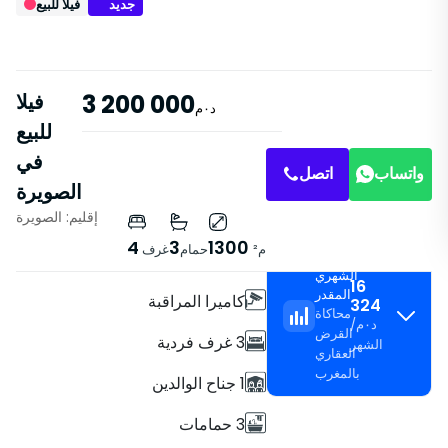
جديد
فيلا للبيع
3 200 000
فيلا
د٠م
للبيع
في
واتساب
اتصل
الصويرة
إقليم: الصويرة
خصائص
4
3
1300
م²
حمام
غرف
القسط
فيلا
الشهري
16
المقدر
كاميرا المراقبة
324
محاكاة
د٠م
/
القرض
3 غرف فردية
الشهر
العقاري
بالمغرب
1 جناح الوالدين
3 حمامات