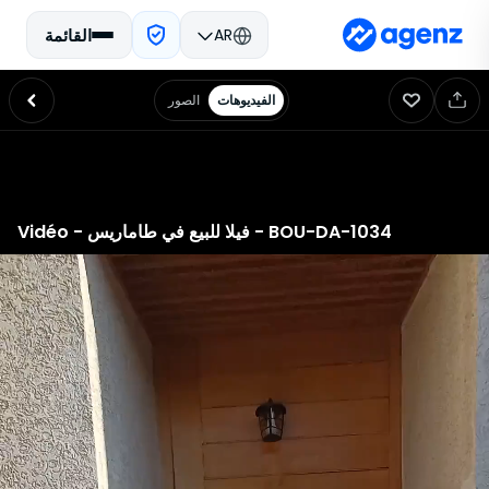
AR
القائمة
الفيديوهات
الصور
الرئيسية
إعلانات المبيعات
إعلانات الإيجار
أسعار العقارات
قرض عقاري
تقدير الممتلكات
الوظائف في أجينز
ابحث عن وكالة
اتصل
شروط الاستخدام والبيع
سياسة الخصوصية
Vidéo - فيلا للبيع في طاماريس - BOU-DA-1034
عن الشركة
تسعى أجينز إلى جعل سوق العقارات المغربي أكثر شفافية وتقديم حلول تحليلية لأولئك
الذين يبحثون عن شراء، بيع أو الحصول على تقدير لأسعار العقارات. يتألف فريقنا
المتميز في المغرب من خبراء عقاريين وعلماء بيانات، حيث يقومون بتصميم أدوات
مبتكرة تمكن عملائنا من اتخاذ قرارات عقارية مستنيرة، وتسريع أنشطتهم، والحصول
على أفضل تقديرات العقارات
بيانتنا
نحن نجمع ونحلل ونُركب بشكل مستمر البيانات المتعلقة بسوق العقارات المغربي، بما
في ذلك العروض، والمعاملات، والبيانات الكاداسترية، والبيانات الاجتماعية
الديموغرافية، وغير ذلك الكثير، بهدف توفير تقدير دقيق لأولئك الذين يرغبون في شراء
أو بيع العقارات
تقنياتنا