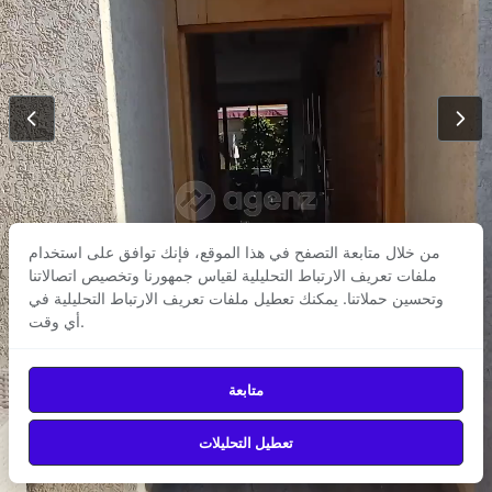
يستخدم علماء البيانات لدينا خوارزميات التعلم الآلي لتطوير أدق حلول تقدير العقارات
في المغرب، مما يضمن أساسًا ممتازًا لاتخاذ قرارات الشراء أو البيع
تابعنا
حمّل من
حمّل من
Google Play
App Store
من خلال متابعة التصفح في هذا الموقع، فإنك توافق على استخدام
ملفات تعريف الارتباط التحليلية لقياس جمهورنا وتخصيص اتصالاتنا
© 2026
Agenz
— جميع الحقوق محفوظة.
وتحسين حملاتنا. يمكنك تعطيل ملفات تعريف الارتباط التحليلية في
أي وقت.
متابعة
تعطيل التحليلات