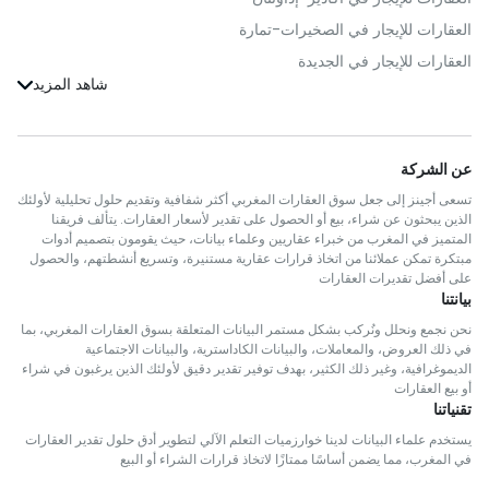
العقارات للإيجار في الصخيرات-تمارة
العقارات للإيجار في الجديدة
العقارات للإيجار في القنيطرة
العقارات للإيجار في فاس
العقارات للإيجار في بنسليمان
عن الشركة
العقارات للإيجار في الحوز
تسعى أجينز إلى جعل سوق العقارات المغربي أكثر شفافية وتقديم حلول تحليلية لأولئك
العقارات للإيجار في سلا
الذين يبحثون عن شراء، بيع أو الحصول على تقدير لأسعار العقارات. يتألف فريقنا
المتميز في المغرب من خبراء عقاريين وعلماء بيانات، حيث يقومون بتصميم أدوات
العقارات للإيجار في برشيد
مبتكرة تمكن عملائنا من اتخاذ قرارات عقارية مستنيرة، وتسريع أنشطتهم، والحصول
على أفضل تقديرات العقارات
العقارات للإيجار في الصويرة
بيانتنا
العقارات للإيجار في مديونة
نحن نجمع ونحلل ونُركب بشكل مستمر البيانات المتعلقة بسوق العقارات المغربي، بما
العقارات للإيجار في مكناس
في ذلك العروض، والمعاملات، والبيانات الكاداسترية، والبيانات الاجتماعية
الديموغرافية، وغير ذلك الكثير، بهدف توفير تقدير دقيق لأولئك الذين يرغبون في شراء
العقارات للإيجار في الرحامنة
أو بيع العقارات
تقنياتنا
العقارات للإيجار في إنزكان-آيت ملول
العقارات للإيجار في undefined
يستخدم علماء البيانات لدينا خوارزميات التعلم الآلي لتطوير أدق حلول تقدير العقارات
في المغرب، مما يضمن أساسًا ممتازًا لاتخاذ قرارات الشراء أو البيع
العقارات للإيجار في الخميسات