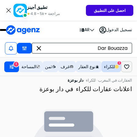
تطبيق أجينز
احصل على التطبيق
مراجعة
5k+
•
4.8
★
تسجيل الدخول
AR
1
1
للكراء
نوع العقار
غرف
ثمن
المساحة
العقارات في المغرب
للكراء
دار بوعزة
اعلانات عقارات للكراء
في دار بوعزة