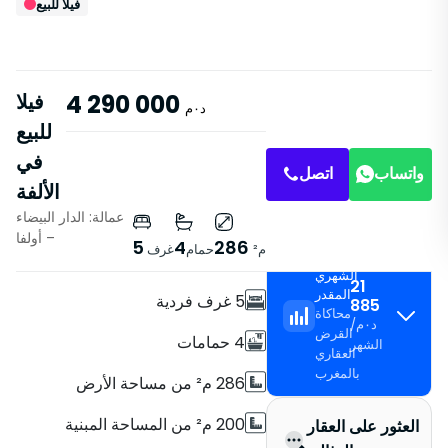
فيلا للبيع
4 290 000
فيلا
د٠م
للبيع
في
واتساب
اتصل
الألفة
عمالة: الدار البيضاء
خصائص
– أولفا
5
4
286
م²
حمام
غرف
القسط
فيلا
الشهري
21
المقدر
5 غرف فردية
885
محاكاة
د٠م
/
القرض
4 حمامات
الشهر
العقاري
بالمغرب
286 م² من مساحة الأرض
200 م² من المساحة المبنية
العثور على العقار