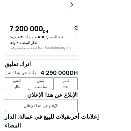
7 200 000
6 500 000
DH
DH
م²
365
حمامات
3
غرف
5
فيلا للبيع
م²
400
حمامات
5
غرف
5
الدار البيضاء -حي الهناء
الدار البيضاء -أولفا
Sélection
هذا الإعلان مقدم من قبل : Sélection agenz
اترك تعليق
4 290 000
DH
رأيك في هذا الثمن
غالي
الثمن
ليس
جدا
مناسب
غاليا
الإبلاغ عن هذا الإعلان
الإبلاغ عن هذا الإعلان
إعلانات أخرىفيلات للبيع في عمالة: الدار
البيضاء