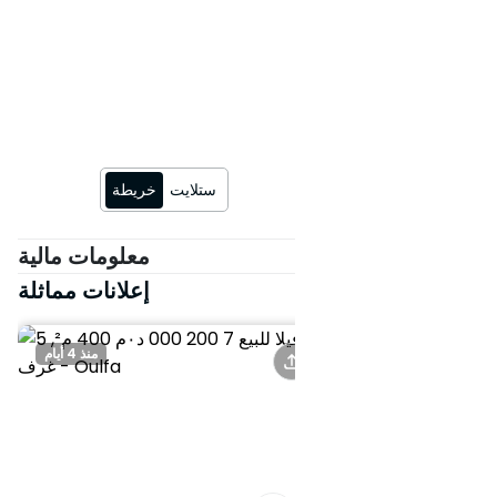
المشمس للدار البيضاء. لا تفوت هذه
الفرصة الفريدة للحصول على عقار
استثنائي في منطقة الدار البيضاء-
سطات الكبرى. اتصل بنا الآن لترتيب
زيارة واكتشاف جميع مزايا هذه الفيلا
الرائعة.
ستلايت
خريطة
معلومات مالية
إعلانات مماثلة
منذ 5 أيام
منذ 4 أيام