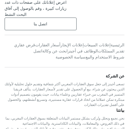
اعرض إعلاناتك على صفحات ذات عدد
زيارات كبيرة ، وقم بالوصول إلى آفاق
البحث النشط
اتصل بنا
الرئيسية
إعلانات المبيعات
إعلانات الإيجار
أسعار العقارات
قرض عقاري
تقدير الممتلكات
الوظائف في أجينز
ابحث عن وكالة
اتصل
شروط الاستخدام والبيع
سياسة الخصوصية
عن الشركة
تسعى أجينز إلى جعل سوق العقارات المغربي أكثر شفافية وتقديم حلول تحليلية لأولئك
الذين يبحثون عن شراء، بيع أو الحصول على تقدير لأسعار العقارات. يتألف فريقنا
المتميز في المغرب من خبراء عقاريين وعلماء بيانات، حيث يقومون بتصميم أدوات
مبتكرة تمكن عملائنا من اتخاذ قرارات عقارية مستنيرة، وتسريع أنشطتهم، والحصول
على أفضل تقديرات العقارات
بيانتنا
نحن نجمع ونحلل ونُركب بشكل مستمر البيانات المتعلقة بسوق العقارات المغربي، بما
في ذلك العروض، والمعاملات، والبيانات الكاداسترية، والبيانات الاجتماعية
الديموغرافية، وغير ذلك الكثير، بهدف توفير تقدير دقيق لأولئك الذين يرغبون في شراء