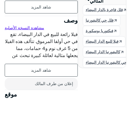
المثالي
غير مؤثث
فلل فاخرة بالدار البيضاء
طابقان
وصف
فلل حي كاليفورنيا
مشاهدة النسخة الأصلية
عمر البناء : أكثر من 20 سنة
فيكتوريا بوسكورة
فيلا رائعة للبيع في الدار البيضاء، تقع
حالة العقار : مقبول
في حي أولفا المرموق. تتألف هذه الفيلا
فيلا للبيع الدار البيضاء
من 5 غرف نوم و4 حمامات، مما
كاليفورنيا الدار البيضاء
حديقة
يجعلها مثالية لعائلة كبيرة تبحث عن
مساحة معيشة مريحة وواسعة. العقار
حي كاليفورنيا الدار البيضاء
المرآب
في حالة جيدة ويحتوي على إمكانات
كبيرة لإضافة لمسة شخصية. كما
يستفيد من موقف للسيارات، وهو ميزة
إعلان من طرف المالك
هامة في هذه المنطقة المرغوبة بشدة.
موقع
استمتع بموقع رائع، قريب من جميع
وسائل الراحة والمتاجر والمدارس
ووسائل النقل العام. تقدم الفيلا بيئة
معيشية هادئة وممتعة، مع حديقة
جميلة وشرفة مثالية للاستمتاع بالمناخ