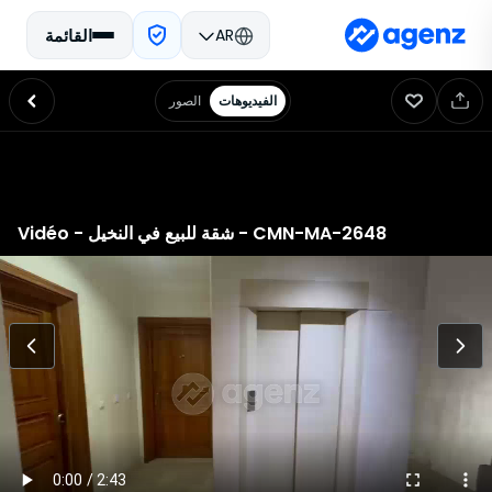
AR
القائمة
الفيديوهات
الصور
الرئيسية
إعلانات المبيعات
إعلانات الإيجار
أسعار العقارات
قرض عقاري
تقدير الممتلكات
الوظائف في أجينز
ابحث عن وكالة
اتصل
شروط الاستخدام والبيع
سياسة الخصوصية
Vidéo - شقة للبيع في النخيل - CMN-MA-2648
عن الشركة
تسعى أجينز إلى جعل سوق العقارات المغربي أكثر شفافية وتقديم حلول تحليلية لأولئك
الذين يبحثون عن شراء، بيع أو الحصول على تقدير لأسعار العقارات. يتألف فريقنا
المتميز في المغرب من خبراء عقاريين وعلماء بيانات، حيث يقومون بتصميم أدوات
مبتكرة تمكن عملائنا من اتخاذ قرارات عقارية مستنيرة، وتسريع أنشطتهم، والحصول
على أفضل تقديرات العقارات
بيانتنا
نحن نجمع ونحلل ونُركب بشكل مستمر البيانات المتعلقة بسوق العقارات المغربي، بما
في ذلك العروض، والمعاملات، والبيانات الكاداسترية، والبيانات الاجتماعية
الديموغرافية، وغير ذلك الكثير، بهدف توفير تقدير دقيق لأولئك الذين يرغبون في شراء
أو بيع العقارات
تقنياتنا