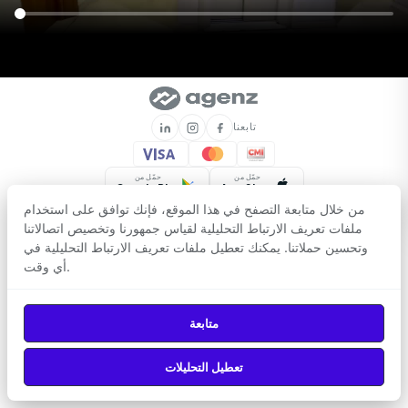
يستخدم علماء البيانات لدينا خوارزميات التعلم الآلي لتطوير أدق حلول تقدير العقارات
في المغرب، مما يضمن أساسًا ممتازًا لاتخاذ قرارات الشراء أو البيع
تابعنا
حمّل من
حمّل من
Google Play
App Store
من خلال متابعة التصفح في هذا الموقع، فإنك توافق على استخدام
ملفات تعريف الارتباط التحليلية لقياس جمهورنا وتخصيص اتصالاتنا
© 2026
Agenz
— جميع الحقوق محفوظة.
وتحسين حملاتنا. يمكنك تعطيل ملفات تعريف الارتباط التحليلية في
أي وقت.
متابعة
تعطيل التحليلات