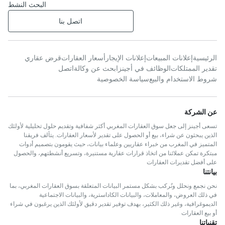
البحث النشط
اتصل بنا
الرئيسية
إعلانات المبيعات
إعلانات الإيجار
أسعار العقارات
قرض عقاري
تقدير الممتلكات
الوظائف في أجينز
ابحث عن وكالة
اتصل
شروط الاستخدام والبيع
سياسة الخصوصية
عن الشركة
تسعى أجينز إلى جعل سوق العقارات المغربي أكثر شفافية وتقديم حلول تحليلية لأولئك
الذين يبحثون عن شراء، بيع أو الحصول على تقدير لأسعار العقارات. يتألف فريقنا
المتميز في المغرب من خبراء عقاريين وعلماء بيانات، حيث يقومون بتصميم أدوات
مبتكرة تمكن عملائنا من اتخاذ قرارات عقارية مستنيرة، وتسريع أنشطتهم، والحصول
على أفضل تقديرات العقارات
بيانتنا
نحن نجمع ونحلل ونُركب بشكل مستمر البيانات المتعلقة بسوق العقارات المغربي، بما
في ذلك العروض، والمعاملات، والبيانات الكاداسترية، والبيانات الاجتماعية
الديموغرافية، وغير ذلك الكثير، بهدف توفير تقدير دقيق لأولئك الذين يرغبون في شراء
أو بيع العقارات
تقنياتنا