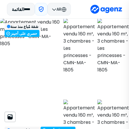
AR
القائمة
العقارات في المغرب
مباع
الدار البيضاء
شقة
تسجيل
الرجوع
شقة مُباع منذ سنة
الأميرات
CMN-MA-1805
حصري على أجينز