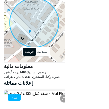
ستلايت
خريطة
معلومات مالية
رسوم السنديك
400
درهم / شهر
عمولة وكيل المشتري :
2.5
% بدون ضرائب
إعلانات مماثلة
مباع
مباع