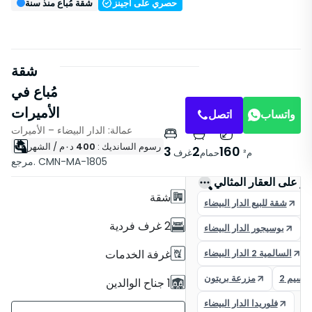
حصري على أجينز
شقة مُباع منذ سنة
شقة
مُباع في
الأميرات
واتساب
اتصل
عمالة: الدار البيضاء – الأميرات
رسوم السانديك :
400
د٠م
/ الشهر
خصائص
3
2
160
م²
حمام
غرف
مرجع. CMN-MA-1805
مع مصعد
ور على العقار المثالي
شقة
شقة للبيع الدار البيضاء
2 غرف فردية
بوسيجور الدار البيضاء
السالمية 2 الدار البيضاء
غرفة الخدمات
لنسيم 2
مزرعة بريتون
1 جناح الوالدين
فلوريدا الدار البيضاء
2 حمامات