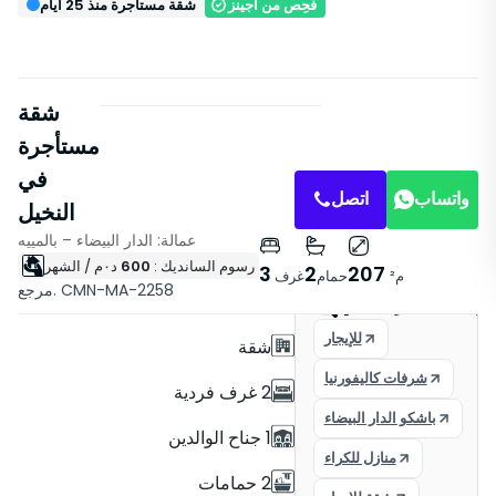
فُحِص من أجينز
شقة مستأجرة منذ 25 أيام
شقة
مستأجرة
في
واتساب
اتصل
النخيل
عمالة: الدار البيضاء – بالمييه
رسوم السانديك :
600
د٠م
/ الشهر
خصائص
3
2
207
م²
حمام
غرف
مرجع. CMN-MA-2258
مع مصعد
ور على العقار المثالي
للإيجار
شقة
شرفات كاليفورنيا
2 غرف فردية
باشكو الدار البيضاء
1 جناح الوالدين
منازل للكراء
2 حمامات