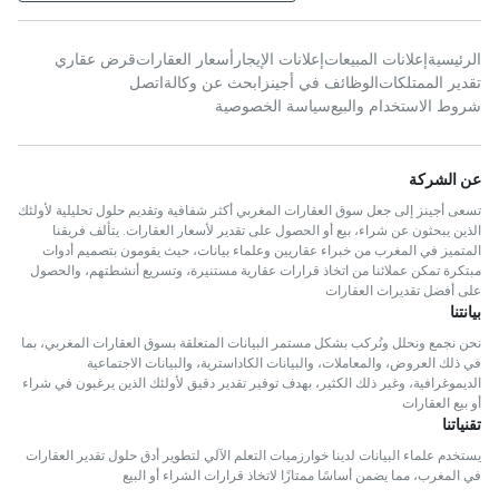
الرئيسية
إعلانات المبيعات
إعلانات الإيجار
أسعار العقارات
قرض عقاري
تقدير الممتلكات
الوظائف في أجينز
ابحث عن وكالة
اتصل
شروط الاستخدام والبيع
سياسة الخصوصية
عن الشركة
تسعى أجينز إلى جعل سوق العقارات المغربي أكثر شفافية وتقديم حلول تحليلية لأولئك
الذين يبحثون عن شراء، بيع أو الحصول على تقدير لأسعار العقارات. يتألف فريقنا
المتميز في المغرب من خبراء عقاريين وعلماء بيانات، حيث يقومون بتصميم أدوات
مبتكرة تمكن عملائنا من اتخاذ قرارات عقارية مستنيرة، وتسريع أنشطتهم، والحصول
على أفضل تقديرات العقارات
بيانتنا
نحن نجمع ونحلل ونُركب بشكل مستمر البيانات المتعلقة بسوق العقارات المغربي، بما
في ذلك العروض، والمعاملات، والبيانات الكاداسترية، والبيانات الاجتماعية
الديموغرافية، وغير ذلك الكثير، بهدف توفير تقدير دقيق لأولئك الذين يرغبون في شراء
أو بيع العقارات
تقنياتنا
يستخدم علماء البيانات لدينا خوارزميات التعلم الآلي لتطوير أدق حلول تقدير العقارات
في المغرب، مما يضمن أساسًا ممتازًا لاتخاذ قرارات الشراء أو البيع