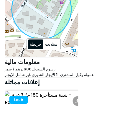
معلومات عملية:
- نقابة: 600 درهم/شهريًا
- منطقة هادئة، قريبة من جميع وسائل
الراحة (المتاجر، المدارس، وسائل
النقل)
ستلايت
خريطة
لا تفوت هذه الفرصة الفريدة للعيش
معلومات مالية
في بيئة أنيقة ومريحة، مباشرة في
رسوم السنديك
600
درهم / شهر
قلب الدار البيضاء.
عمولة وكيل المشتري :
1
الإيجار الشهري غير شامل الإيجار
إعلانات مماثلة
اتصل بنا اليوم لترتيب زيارة.
Loué
Loué