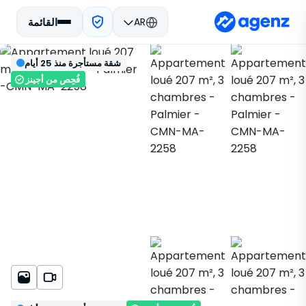
AR
القائمة
العقارات في المغرب
للكراء
الدار البيضاء
تسجيل
الرجوع
شقة مستأجرة منذ 25 أيام
شقة
النخيل
CMN-MA-2258
فُحِص من أجينز