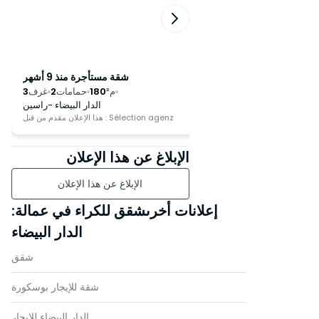
ستأجرة منذ 10 أشهر
شقة مستأجرة منذ 9 أشهر
م²
135
حمامات
2
غرف
3
م²
180
حمامات
2
غرف
3
البيضاء -Les hôpitaux
الدار البيضاء -راسين
Sélection
هذا الإعلان مقدم من قبل : Sélection agenz
الإبلاغ عن هذا الإعلان
الإبلاغ عن هذا الإعلان
إعلانات أخرىشقق للكراء في عمالة:
الدار البيضاء
شقق
شقة للإيجار بوسكورة
الدار البيضاء للإيجار