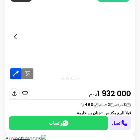
1 932 000
د٠م
3
غرفة
2
حمام
460
م²
ڤيلا للبيع
مكناس -جنان بن حليمة
اتصل
واتساب