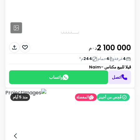
2 100 000
د٠م
4
غرفة
4
حمام
244
م²
ڤيلا للبيع
مكناس -Naim
اتصل
واتساب
فُحِص من أجينز
المفضلة
منذ 5 أيام