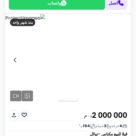
اتصل
واتساب
منذ شهر واحد
2 000 000
د٠م
4
غرفة
3
حمام
194
م²
ڤيلا للبيع
مكناس -تولال