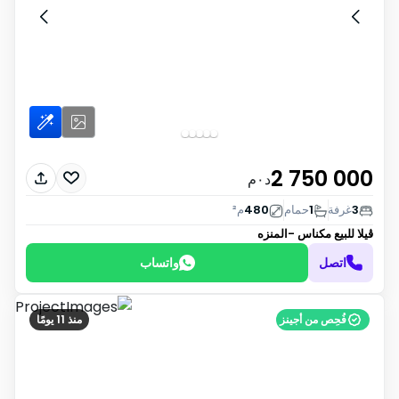
2 750 000
د٠م
3
غرفة
1
حمام
480
م²
ڤيلا للبيع
مكناس -المنزه
اتصل
واتساب
فُحِص من أجينز
منذ 11 يومًا