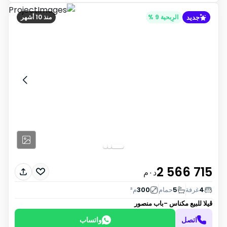
جديد
الرِبحية 9 %
منذ 10 أشهر
2 566 715
د٠م
4
غرفة
5
حمام
300
م²
ڤيلا للبيع
مكناس -باب منصور
اتصل
واتساب