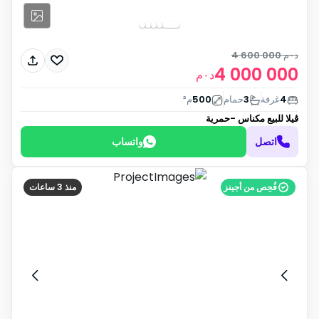
د٠م
4 600 000
4 000 000
د٠م
4
غرفة
3
حمام
500
م²
ڤيلا للبيع
مكناس -حمرية
اتصل
واتساب
فُحِص من أجينز
منذ 3 ساعات