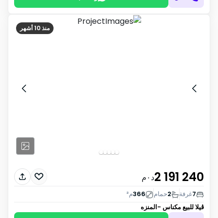
منذ 10 أشهر
2 191 240
د٠م
7
غرفة
2
حمام
366
م²
ڤيلا للبيع
مكناس -المنزه