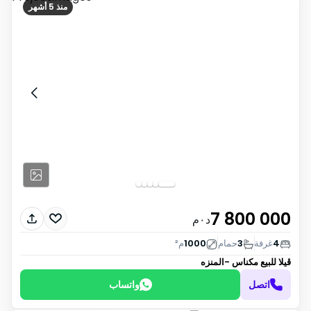
منذ 5 أشهر
7 800 000
د٠م
4
غرفة
3
حمام
1000
م²
ڤيلا للبيع
مكناس -المنزه
اتصل
واتساب