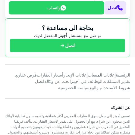
اتصل
واتساب
بحاجة الى مساعدة ؟
تواصل مع مستشار
أجينز
المفضل لديك
اتصل
الرئيسية
إعلانات المبيعات
إعلانات الإيجار
أسعار العقارات
قرض عقاري
تقدير الممتلكات
الوظائف في أجينز
ابحث عن وكالة
اتصل
شروط الاستخدام والبيع
سياسة الخصوصية
عن الشركة
تسعى أجينز إلى جعل سوق العقارات المغربي أكثر شفافية وتقديم حلول تحليلية لأولئك
الذين يبحثون عن شراء، بيع أو الحصول على تقدير لأسعار العقارات. يتألف فريقنا
المتميز في المغرب من خبراء عقاريين وعلماء بيانات، حيث يقومون بتصميم أدوات
مبتكرة تمكن عملائنا من اتخاذ قرارات عقارية مستنيرة، وتسريع أنشطتهم، والحصول