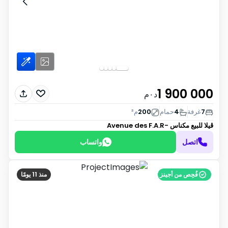
1 900 000
د٠م
7
غرفة
4
حمام
200
م²
ڤيلا للبيع
مكناس -Avenue des F.A.R
اتصل
واتساب
فُحِص من أجينز
منذ 11 يومًا