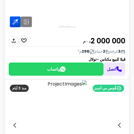
2 000 000
د٠م
3
غرفة
2
حمام
296
م²
ڤيلا للبيع
مكناس -تولال
اتصل
واتساب
فُحِص من أجينز
منذ 3 أيام