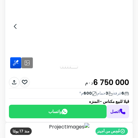
6 750 000
د٠م
6
غرفة
3
حمام
600
م²
ڤيلا للبيع
مكناس -المنزه
اتصل
واتساب
فُحِص من أجينز
منذ 17 يومًا