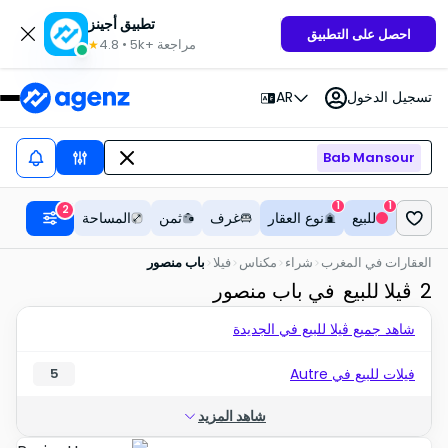
تطبيق أجينز
احصل على التطبيق
مراجعة
5k+
•
4.8
★
تسجيل الدخول
AR
Bab Mansour
1
1
2
للبيع
نوع العقار
غرف
ثمن
المساحة
العقارات في المغرب
شراء
مكناس
فيلا
باب منصور
2
ڤيلا للبيع
في باب منصور
شاهد جميع ڤيلا للبيع في الجديدة
فيلات للبيع في Autre
5
شاهد المزيد