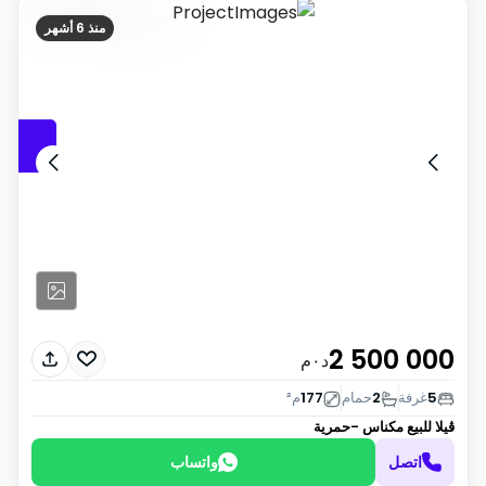
منذ 6 أشهر
2 500 000
د٠م
5
غرفة
2
حمام
177
م²
ڤيلا للبيع
مكناس -حمرية
اتصل
واتساب