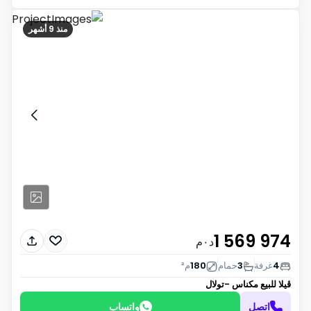
منذ 9 أشهر
1 569 974
د٠م
4
غرفة
3
حمام
180
م²
ڤيلا للبيع
مكناس -تولال
اتصل
واتساب