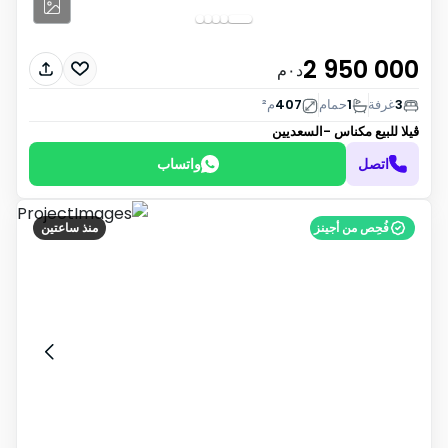
2 950 000
د٠م
3
غرفة
1
حمام
407
م²
ڤيلا للبيع
مكناس -السعديين
اتصل
واتساب
فُحِص من أجينز
منذ ساعتين