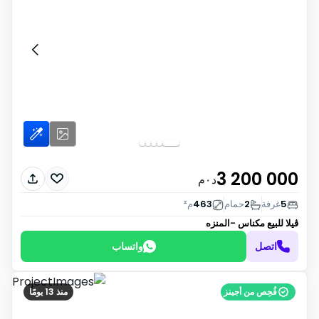
3 200 000
د٠م
5
غرفة
2
حمام
463
م²
ڤيلا للبيع
مكناس -المنزه
اتصل
واتساب
فُحِص من أجينز
منذ 13 يومًا