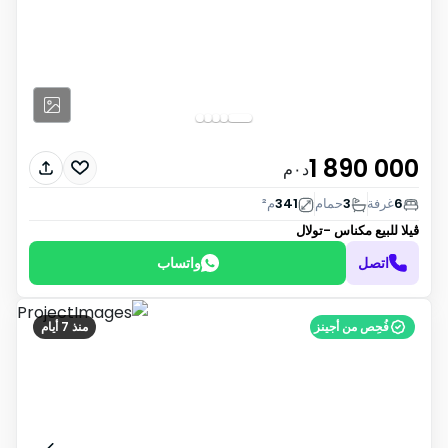
1 890 000
د٠م
6
غرفة
3
حمام
341
م²
ڤيلا للبيع
مكناس -تولال
اتصل
واتساب
فُحِص من أجينز
منذ 7 أيام