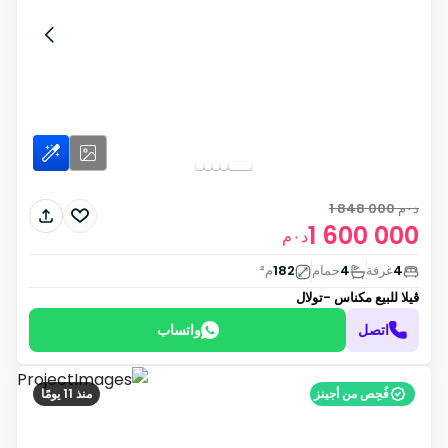
د٠م
1 848 000
1 600 000
د٠م
4
غرفة
4
حمام
182
م²
ڤيلا للبيع
مكناس -تولال
اتصل
واتساب
فُحِص من أجينز
منذ 11 يومًا