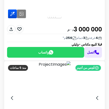
3 000 000
د٠م
4
غرفة
3
حمام
256
م²
ڤيلا للبيع
مكناس -وليلي
اتصل
واتساب
فُحِص من أجينز
منذ 5 ساعات