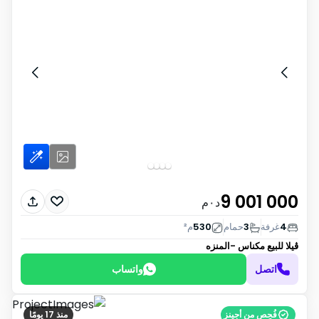
9 001 000
د٠م
4
غرفة
3
حمام
530
م²
ڤيلا للبيع
مكناس -المنزه
اتصل
واتساب
فُحِص من أجينز
منذ 17 يومًا