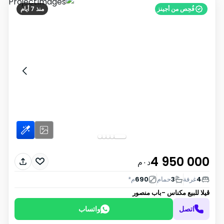
فُحِص من أجينز
منذ 7 أيام
4 950 000
د٠م
4
غرفة
3
حمام
690
م²
ڤيلا للبيع
مكناس -باب منصور
اتصل
واتساب